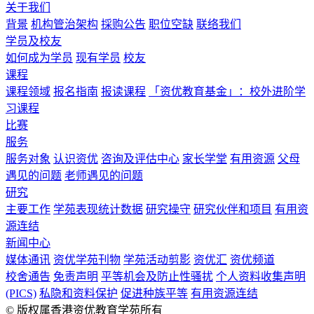
关于我们
背景
机构管治架构
採购公告
职位空缺
联络我们
学员及校友
如何成为学员
现有学员
校友
课程
课程领域
报名指南
报读课程
「资优教育基金」：校外进阶学
习课程
比赛
服务
服务对象
认识资优
咨询及评估中心
家长学堂
有用资源
父母
遇见的问题
老师遇见的问题
研究
主要工作
学苑表现统计数据
研究操守
研究伙伴和项目
有用资
源连结
新闻中心
媒体通讯
资优学苑刊物
学苑活动剪影
资优汇
资优频道
校舍通告
免责声明
平等机会及防止性骚扰
个人资料收集声明
(PICS)
私隐和资料保护
促进种族平等
有用资源连结
© 版权属香港资优教育学苑所有