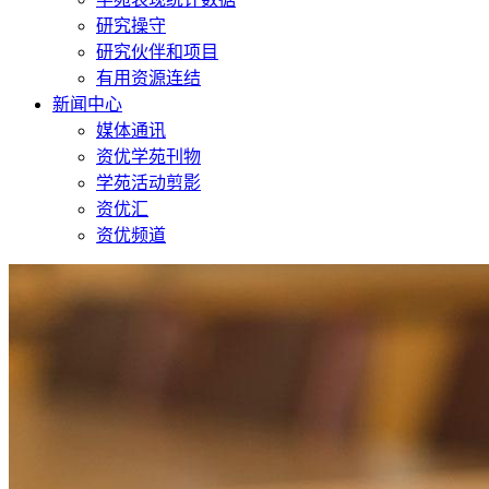
研究操守
研究伙伴和项目
有用资源连结
新闻中心
媒体通讯
资优学苑刊物
学苑活动剪影
资优汇
资优频道