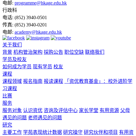
电邮:
programme@hkage.edu.hk
行政科
电话:
(852) 3940-0501
传真:
(852) 3940-0201
电邮:
academy@hkage.edu.hk
关于我们
背景
机构管治架构
採购公告
职位空缺
联络我们
学员及校友
如何成为学员
现有学员
校友
课程
课程领域
报名指南
报读课程
「资优教育基金」：校外进阶学
习课程
比赛
服务
服务对象
认识资优
咨询及评估中心
家长学堂
有用资源
父母
遇见的问题
老师遇见的问题
研究
主要工作
学苑表现统计数据
研究操守
研究伙伴和项目
有用资