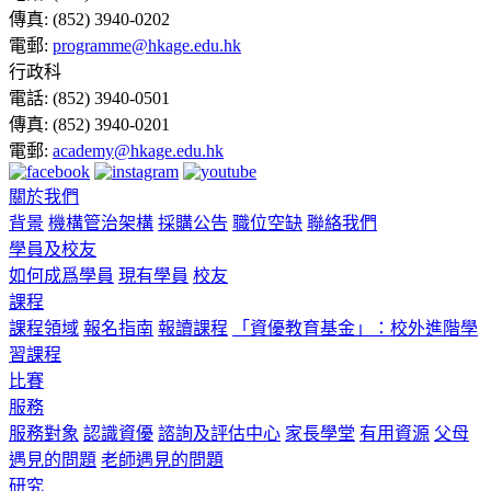
傳真:
(852) 3940-0202
電郵:
programme@hkage.edu.hk
行政科
電話:
(852) 3940-0501
傳真:
(852) 3940-0201
電郵:
academy@hkage.edu.hk
關於我們
背景
機構管治架構
採購公告
職位空缺
聯絡我們
學員及校友
如何成爲學員
現有學員
校友
課程
課程領域
報名指南
報讀課程
「資優教育基金」：校外進階學
習課程
比賽
服務
服務對象
認識資優
諮詢及評估中心
家長學堂
有用資源
父母
遇見的問題
老師遇見的問題
研究