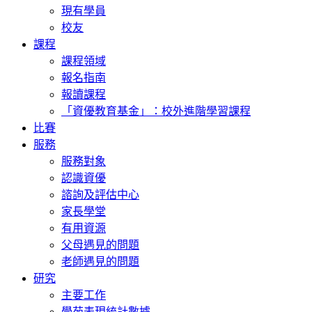
現有學員
校友
課程
課程領域
報名指南
報讀課程
「資優教育基金」：校外進階學習課程
比賽
服務
服務對象
認識資優
諮詢及評估中心
家長學堂
有用資源
父母遇見的問題
老師遇見的問題
研究
主要工作
學苑表現統計數據