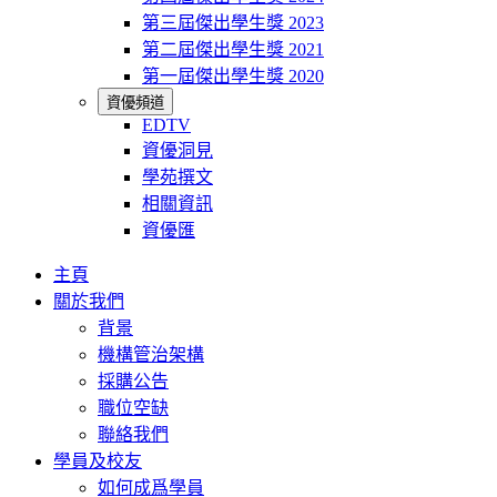
第三屆傑出學生獎 2023
第二屆傑出學生獎 2021
第一屆傑出學生獎 2020
資優頻道
EDTV
資優洞見
學苑撰文
相關資訊
資優匯
主頁
關於我們
背景
機構管治架構
採購公告
職位空缺
聯絡我們
學員及校友
如何成爲學員