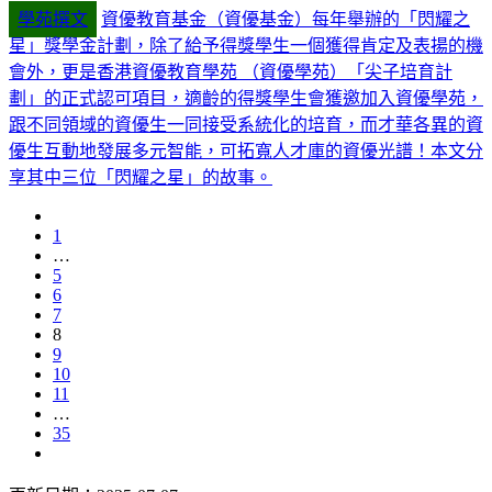
學苑撰文
資優教育基金（資優基金）每年舉辦的「閃耀之
星」獎學金計劃，除了給予得獎學生一個獲得肯定及表揚的機
會外，更是香港資優教育學苑 （資優學苑）「尖子培育計
劃」的正式認可項目，適齡的得獎學生會獲邀加入資優學苑，
跟不同領域的資優生一同接受系統化的培育，而才華各異的資
優生互動地發展多元智能，可拓寬人才庫的資優光譜！本文分
享其中三位「閃耀之星」的故事。
1
…
5
6
7
8
9
10
11
…
35