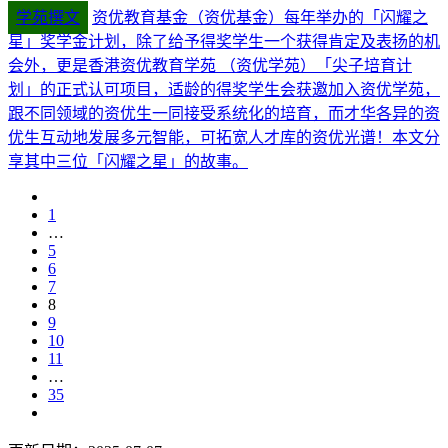
学苑撰文
资优教育基金（资优基金）每年举办的「闪耀之
星」奖学金计划，除了给予得奖学生一个获得肯定及表扬的机
会外，更是香港资优教育学苑 （资优学苑）「尖子培育计
划」的正式认可项目，适龄的得奖学生会获邀加入资优学苑，
跟不同领域的资优生一同接受系统化的培育，而才华各异的资
优生互动地发展多元智能，可拓宽人才库的资优光谱！本文分
享其中三位「闪耀之星」的故事。
1
…
5
6
7
8
9
10
11
…
35