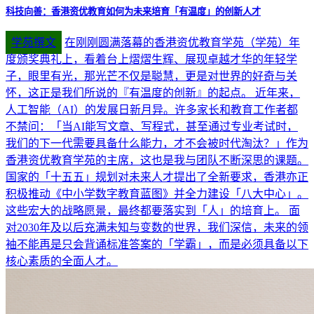
科技向善：香港资优教育如何为未来培育「有温度」的创新人才
学苑撰文
在刚刚圆满落幕的香港资优教育学苑（学苑）年
度颁奖典礼上，看着台上熠熠生辉、展现卓越才华的年轻学
子，眼里有光，那光芒不仅是聪慧，更是对世界的好奇与关
怀，这正是我们所说的『有温度的创新』的起点。 近年来，
人工智能（AI）的发展日新月异。许多家长和教育工作者都
不禁问：「当AI能写文章、写程式，甚至通过专业考试时，
我们的下一代需要具备什么能力，才不会被时代淘汰？」作为
香港资优教育学苑的主席，这也是我与团队不断深思的课题。
国家的「十五五」规划对未来人才提出了全新要求，香港亦正
积极推动《中小学数字教育蓝图》并全力建设「八大中心」。
这些宏大的战略愿景，最终都要落实到「人」的培育上。 面
对2030年及以后充满未知与变数的世界，我们深信，未来的领
袖不能再是只会背诵标准答案的「学霸」，而是必须具备以下
核心素质的全面人才。