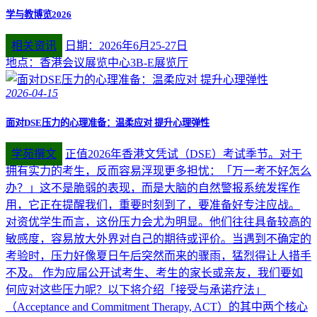
学与教博览2026
相关资讯
日期：2026年6月25-27日
地点：香港会议展览中心3B-E展览厅
2026-04-15
面对DSE压力的心理准备：温柔应对 提升心理弹性
学苑撰文
正值2026年香港文凭试（DSE）考试季节。对于
拥有实力的考生，反而容易浮现更多担忧：「万一考不好怎么
办？」这不是脆弱的表现，而是大脑的自然警报系统发挥作
用，它正在提醒我们，重要时刻到了，要准备好专注应战。
对资优学生而言，这份压力会尤为明显。他们往往具备较高的
敏感度，容易放大外界对自己的期待或评价。当遇到不确定的
考验时，压力好像夏日午后突然而来的骤雨，猛烈得让人措手
不及。 作为应届公开试考生、考生的家长或亲友，我们要如
何应对这些压力呢？以下将介绍「接受与承诺疗法」
（Acceptance and Commitment Therapy, ACT）的其中两个核心