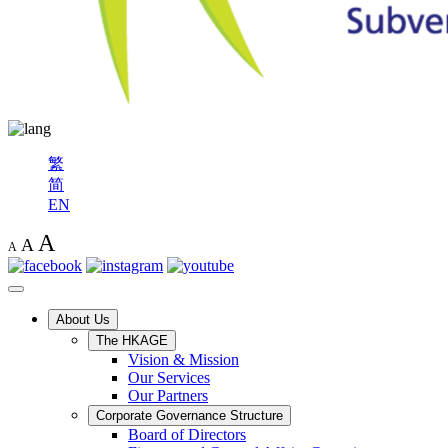
繁
简
EN
A
A
A
About Us
The HKAGE
Vision & Mission
Our Services
Our Partners
Corporate Governance Structure
Board of Directors