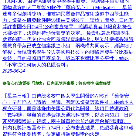
【AM730】由聖保羅男女中學學生研發、協助醫生自動核對
藥物處方的人工智能AI軟件「藥倍安心」（Medisafe），早前
連奪多個創科獎項，惟被網民質疑作品技術遠超中四學生能
力，懷疑在研發軟件時涉嫌由美國公司「請槍」開發。日內瓦
獎評審團今日(24日)公布審查結果，確認參賽者申報資料符合
比賽標準，決定維持頒發銀獎的決定。 負責甄選及培訓學生
參賽的新一代文化協會回覆傳媒查詢時指，與委託機構香港資
優教育學苑已成立個案跟進小組。兩機構共同表示，經詳細了
解後，發現該名學生於與美國科技公司的聯絡是發生於比賽結
束後，目的是將項目商業化，認為不影響比賽公平性，她亦
「不掌握任何病人的私隱資料」。
2025-06-24
藥倍安心遭質疑「請槍」 日內瓦獎評審團：符合標準 保留銀獎
【星島日報】由傳統名校中四女學生開發的AI軟件「藥倍安
心」早前陷入「請槍」爭議。有網民懷疑該軟件並非由她本人
獨立研發，而是涉嫌由美國公司代為開發。該項目曾獲政府
「數字辦」舉辦的香港資訊及通訊科技獎，以及第50屆「日內
瓦發明國際展」銀獎，兩主辦單位此前均表示會展開調查。
日內瓦獎評審團今日（24日）公布審查結果，確認參賽者申報
資料符合比賽標準，決定維持頒發銀獎的決定。