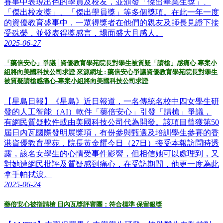
賽事中表現出色的學員及校友，並頒發「傑出畢業生獎」、
「傑出校友獎」、「傑出學員獎」等多個獎項。在此一年一度
的資優教育盛事中，一眾得獎者在他們的親友及師長見證下接
受殊榮，並發表得獎感言，場面盛大且感人。
2025-06-27
「藥倍安心」爭議│資優教育學苑院長對學生被質疑「請槍」感痛心 專案小
組將向美國科技公司求證 來源網址 : 藥倍安心爭議資優教育學苑院長對學生
被質疑請槍感痛心-專案小組將向美國科技公司求證
【星島日報】《星島》近日報道，一名傳統名校中四女學生研
發的人工智能（AI）軟件「藥倍安心」引發「請槍」爭議，
有網民質疑軟件或由美國科技公司代為開發。該項目曾獲第50
屆日內瓦國際發明展獎項，有份參與甄選及培訓學生參賽的香
港資優教育學苑，院長黃金耀今日（27日）接受本報訪問時透
露，該名女學生的心情受事件影響，但相信她可以處理到，又
對她遭網民批評及質疑感到痛心，在受訪期間，他更一度為此
拿手帕拭淚。
2025-06-24
藥倍安心被指請槍 日內瓦獎評審團：符合標準 保留銀獎