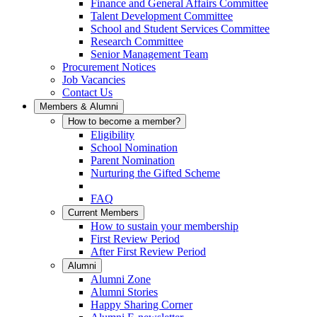
Finance and General Affairs Committee
Talent Development Committee
School and Student Services Committee
Research Committee
Senior Management Team
Procurement Notices
Job Vacancies
Contact Us
Members & Alumni
How to become a member?
Eligibility
School Nomination
Parent Nomination
Nurturing the Gifted Scheme
FAQ
Current Members
How to sustain your membership
First Review Period
After First Review Period
Alumni
Alumni Zone
Alumni Stories
Happy Sharing Corner