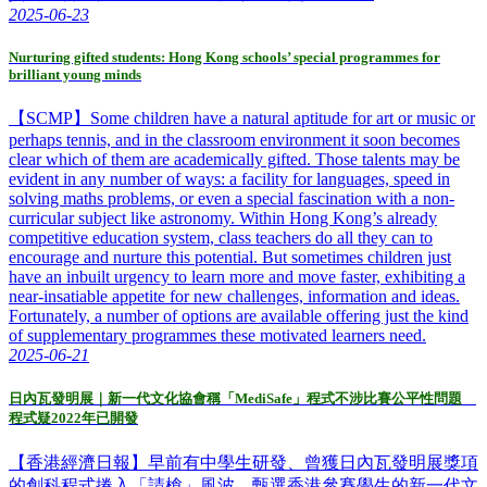
2025-06-23
Nurturing gifted students: Hong Kong schools’ special programmes for
brilliant young minds
【SCMP】Some children have a natural aptitude for art or music or
perhaps tennis, and in the classroom environment it soon becomes
clear which of them are academically gifted. Those talents may be
evident in any number of ways: a facility for languages, speed in
solving maths problems, or even a special fascination with a non-
curricular subject like astronomy. Within Hong Kong’s already
competitive education system, class teachers do all they can to
encourage and nurture this potential. But sometimes children just
have an inbuilt urgency to learn more and move faster, exhibiting a
near-insatiable appetite for new challenges, information and ideas.
Fortunately, a number of options are available offering just the kind
of supplementary programmes these motivated learners need.
2025-06-21
日內瓦發明展｜新一代文化協會稱「MediSafe」程式不涉比賽公平性問題
程式疑2022年已開發
【香港經濟日報】早前有中學生研發、曾獲日內瓦發明展獎項
的創科程式捲入「請槍」風波，甄選香港參賽學生的新一代文