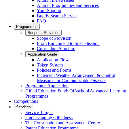
Alumni E-newsletter
Alumni Programmes and Services
Your Support
Buddy Search Service
FAQ
Programmes
Scope of Provision
Scope of Provision
From Enrichment to Specialisation
Curriculum Structure
Application Guide
Application Flow
Token System
Policies and Forms
Inclement Weather Arrangement & Control
Measures for Communicable Diseases
Programme Application
Gifted Education Fund: Off-school Advanced Learning
Programmes
Competitions
Services
Service Targets
Understanding Giftedness
The Consultation and Assessment Centre
Parent Education Programme