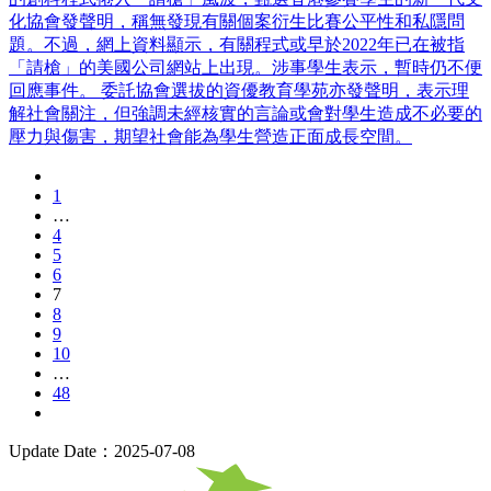
化協會發聲明，稱無發現有關個案衍生比賽公平性和私隱問
題。不過，網上資料顯示，有關程式或早於2022年已在被指
「請槍」的美國公司網站上出現。涉事學生表示，暫時仍不便
回應事件。 委託協會選拔的資優教育學苑亦發聲明，表示理
解社會關注，但強調未經核實的言論或會對學生造成不必要的
壓力與傷害，期望社會能為學生營造正面成長空間。
1
…
4
5
6
7
8
9
10
…
48
Update Date：2025-07-08