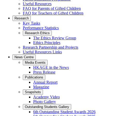
Useful Resources
FAQ for Parents of Gifted Children
FAQ for Teachers of Gifted Children
Research
Key Tasks
Performance Statistics
Research Ethics
The Ethics Review Group
Ethics Principles
Research Partnership and Projects
Useful Resources Links
News Centre
Media Events
HKAGE in the News
Press Release
Publications
Annual Report
Magazine
Snapshots
Academy Video
Photo Gallery
Outstanding Students Gallery
6th Outstanding Student Awards 2026