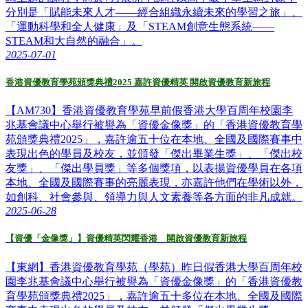
分別是「賦能未來人才——經合組織永續未來的學習之旅」、
「運動科學和全人健康」及「STEAM創意生態系統——
STEAM和大自然的融合」。
2025-07-01
香港資優教育學苑頒獎典禮2025 嘉許資優精英 開啟資優教育新旅程
【AM730】香港資優教育學苑早前假香港大學百周年校園李
兆基會議中心舉行被譽為「資優金像獎」的「香港資優教育學
苑頒獎典禮2025」，嘉許逾五十位在本地、全國及國際賽事中
表現出色的學員及校友，並頒發「傑出畢業生獎」、「傑出校
友獎」、「傑出學員獎」等多個獎項，以表揚資優學員在各項
本地、全國及國際賽事的亮麗表現，亦嘉許他們在學術以外，
如創科、社會參與、領導力與人文素養等各方面的非凡成就。
2025-06-28
【資優「金像獎」】資優精英閃耀香港 開啟資優教育新旅程
【東網】香港資優教育學苑（學苑）昨日假香港大學百周年校
園李兆基會議中心舉行被譽為「資優金像獎」的「香港資優教
育學苑頒獎典禮2025」，嘉許逾五十多位在本地、全國及國際