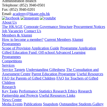
Administration Branch
Telephone:
(852) 3940-0501
Fax:
(852) 3940-0201
Email:
academy@hkage.edu.hk
About Us
The HKAGE
Corporate Governance Structure
Procurement Notices
Job Vacancies
Contact Us
Members & Alumni
How to become a member?
Current Members
Alumni
Programmes
Scope of Provision
Application Guide
Programme Application
Gifted Education Fund: Off-school Advanced Learning
Programmes
Competitions
Services
Service Targets
Understanding Giftedness
The Consultation and
Assessment Centre
Parent Education Programme
Useful Resources
FAQ for Parents of Gifted Children
FAQ for Teachers of Gifted
Children
Research
Key Tasks
Performance Statistics
Research Ethics
Research
Partnership and Projects
Useful Resources Links
News Centre
Media Events
Publications
Snapshots
Outstanding Students Gallery