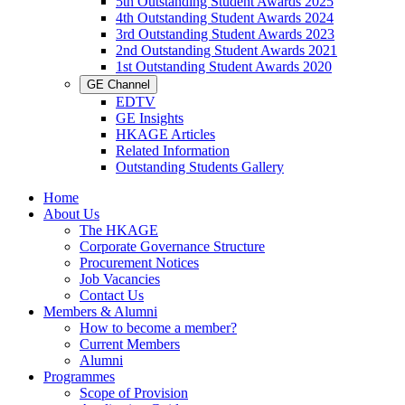
5th Outstanding Student Awards 2025
4th Outstanding Student Awards 2024
3rd Outstanding Student Awards 2023
2nd Outstanding Student Awards 2021
1st Outstanding Student Awards 2020
GE Channel
EDTV
GE Insights
HKAGE Articles
Related Information
Outstanding Students Gallery
Home
About Us
The HKAGE
Corporate Governance Structure
Procurement Notices
Job Vacancies
Contact Us
Members & Alumni
How to become a member?
Current Members
Alumni
Programmes
Scope of Provision