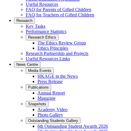
Useful Resources
FAQ for Parents of Gifted Children
FAQ for Teachers of Gifted Children
Research
Key Tasks
Performance Statistics
Research Ethics
The Ethics Review Group
Ethics Principles
Research Partnership and Projects
Useful Resources Links
News Centre
Media Events
HKAGE in the News
Press Release
Publications
Annual Report
Magazine
Snapshots
Academy Video
Photo Gallery
Outstanding Students Gallery
6th Outstanding Student Awards 2026