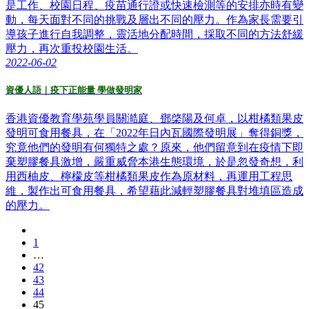
是工作、校園日程、疫苗通行證或快速檢測等的安排亦時有變
動，每天面對不同的挑戰及層出不同的壓力。作為家長需要引
導孩子進行自我調整，靈活地分配時間，採取不同的方法舒緩
壓力，再次重投校園生活。
2022-06-02
資優人語｜疫下正能量 學做發明家
香港資優教育學苑學員關澔庭、鄧棨陽及何卓，以柑橘類果皮
發明可食用餐具，在「2022年日內瓦國際發明展」奪得銅獎，
究竟他們的發明有何獨特之處？原來，他們留意到在疫情下即
棄塑膠餐具激增，嚴重威脅本港生態環境，於是忽發奇想，利
用西柚皮、檸檬皮等柑橘類果皮作為原材料，再運用工程思
維，製作出可食用餐具，希望藉此減輕塑膠餐具對堆填區造成
的壓力。
1
…
42
43
44
45