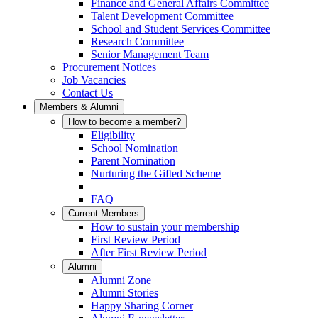
Finance and General Affairs Committee
Talent Development Committee
School and Student Services Committee
Research Committee
Senior Management Team
Procurement Notices
Job Vacancies
Contact Us
Members & Alumni
How to become a member?
Eligibility
School Nomination
Parent Nomination
Nurturing the Gifted Scheme
FAQ
Current Members
How to sustain your membership
First Review Period
After First Review Period
Alumni
Alumni Zone
Alumni Stories
Happy Sharing Corner