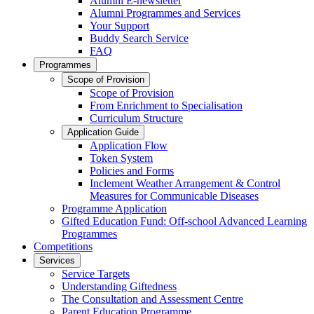
Alumni E-newsletter
Alumni Programmes and Services
Your Support
Buddy Search Service
FAQ
Programmes
Scope of Provision
Scope of Provision
From Enrichment to Specialisation
Curriculum Structure
Application Guide
Application Flow
Token System
Policies and Forms
Inclement Weather Arrangement & Control
Measures for Communicable Diseases
Programme Application
Gifted Education Fund: Off-school Advanced Learning
Programmes
Competitions
Services
Service Targets
Understanding Giftedness
The Consultation and Assessment Centre
Parent Education Programme