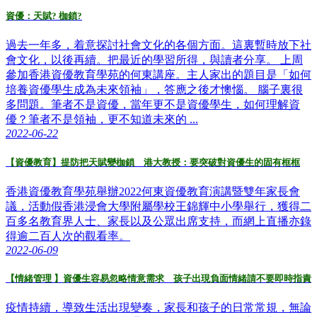
資優：天賦? 枷鎖?
過去一年多，着意探討社會文化的各個方面。這裏暫時放下社
會文化，以後再續。把最近的學習所得，與讀者分享。 上周
參加香港資優教育學苑的何東講座。主人家出的題目是「如何
培養資優學生成為未來領袖」，答應之後才懊惱。 腦子裏很
多問題。筆者不是資優，當年更不是資優學生，如何理解資
優？筆者不是領袖，更不知道未來的 ...
2022-06-22
【資優教育】提防把天賦變枷鎖 港大教授：要突破對資優生的固有框框
香港資優教育學苑舉辦2022何東資優教育演講暨雙年家長會
議，活動假香港浸會大學附屬學校王錦輝中小學舉行，獲得二
百多名教育界人士、家長以及公眾出席支持，而網上直播亦錄
得逾二百人次的觀看率。
2022-06-09
【情緒管理 】資優生容易忽略情意需求 孩子出現負面情緒請不要即時指責
疫情持續，導致生活出現變奏，家長和孩子的日常常規，無論