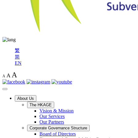
繁
简
EN
A
A
A
About Us
The HKAGE
Vision & Mission
Our Services
Our Partners
Corporate Governance Structure
Board of Directors