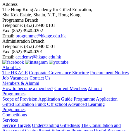
Address
The Hong Kong Academy for Gifted Education,
Sha Kok Estate, Shatin, N.T., Hong Kong
Programme Branch
Telephone:
(852) 3940-0101
Fax:
(852) 3940-0202
Email:
programme@hkage.edu.hk
Administration Branch
Telephone:
(852) 3940-0501
Fax:
(852) 3940-0201
Email:
academy@hkage.edu.hk
About Us
The HKAGE
Corporate Governance Structure
Procurement Notices
Job Vacancies
Contact Us
Members & Alumni
How to become a member?
Current Members
Alumni
Programmes
Scope of Provision
Application Guide
Programme Application
Gifted Education Fund: Off-school Advanced Learning
Programmes
Competitions
Services
Service Targets
Understanding Giftedness
The Consultation and
Assessment Centre
Parent Education Programme
Useful Resources