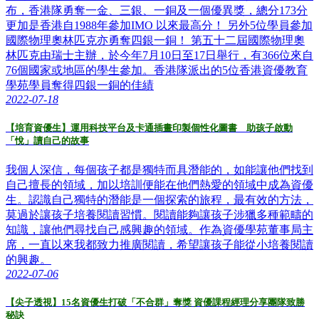
布，香港隊勇奪一金、三銀、一銅及一個優異獎，總分173分
更加是香港自1988年參加IMO 以來最高分！ 另外5位學員參加
國際物理奧林匹克亦勇奪四銀一銅！ 第五十二屆國際物理奧
林匹克由瑞士主辦，於今年7月10日至17日舉行，有366位來自
76個國家或地區的學生參加。香港隊派出的5位香港資優教育
學苑學員奪得四銀一銅的佳績
2022-07-18
【培育資優生】運用科技平台及卡通插畫印製個性化圖書 助孩子啟動
「悅」讀自己的故事
我個人深信，每個孩子都是獨特而具潛能的，如能讓他們找到
自己擅長的領域，加以培訓便能在他們熱愛的領域中成為資優
生。認識自己獨特的潛能是一個探索的旅程，最有效的方法，
莫過於讓孩子培養閱讀習慣。閱讀能夠讓孩子涉獵多種範疇的
知識，讓他們尋找自己感興趣的領域。作為資優學苑董事局主
席，一直以來我都致力推廣閱讀，希望讓孩子能從小培養閱讀
的興趣。
2022-07-06
【尖子透視】15名資優生打破「不合群」奪獎 資優課程經理分享團隊致勝
秘訣