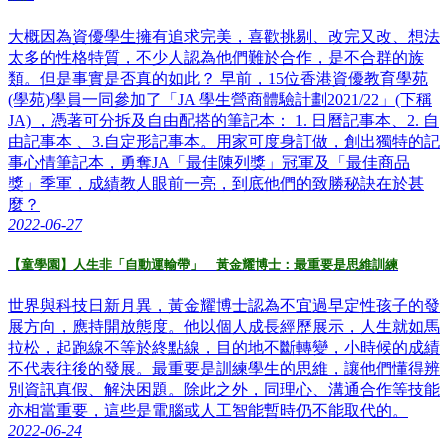
大概因為資優學生擁有追求完美，喜歡挑剔、改完又改、想法
太多的性格特質，不少人認為他們難於合作，是不合群的族
類。但是事實是否真的如此？ 早前，15位香港資優教育學苑
(學苑)學員一同參加了「JA 學生營商體驗計劃2021/22」(下稱
JA) ，憑著可分拆及自由配搭的筆記本： 1. 日曆記事本、2. 自
由記事本 、3.自定形記事本。用家可度身訂做，創出獨特的記
事心情筆記本，勇奪JA「最佳陳列獎」冠軍及「最佳商品
獎」季軍，成績教人眼前一亮，到底他們的致勝秘訣在於甚
麼？
2022-06-27
【童學園】人生非「自動運輸帶」 黃金耀博士：最重要是思維訓練
世界與科技日新月異，黃金耀博士認為不宜過早定性孩子的發
展方向，應持開放態度。他以個人成長經歷展示，人生就如馬
拉松，起跑線不等於終點線，目的地不斷轉變，小時候的成績
不代表往後的發展。最重要是訓練學生的思維，讓他們懂得辨
別資訊真假、解決困題。除此之外，同理心、溝通合作等技能
亦相當重要，這些是電腦或人工智能暫時仍不能取代的。
2022-06-24