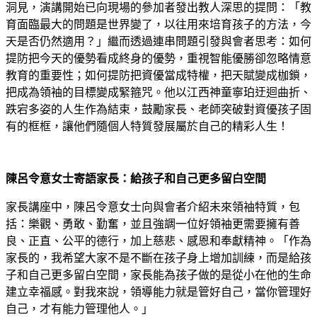
洞見，演講開始已向現場的參加者發出教人深思的提問：「教
育面臨最大的問題是世界變了，以往用來培育孩子的方法，今
天是否仍然適用？」繼而透過連串問題引發與會者思考：如何
提防把今天的優勢看成終身的優勢，重視智能優勝卻忽略情意
教育的重要性；如何提防把資優當成特權，把天賦變成枷鎖，
把成為領袖的目標變成緊箍咒。他以江西神童寧珀迂迴曲折、
跌宕多姿的人生作為結束，鼓勵家長、老師突破對資優孩子固
有的框框，讓他們隨個人特質發展屬於自己的精彩人生！
陳呂令意女士寄語家長：給孩子和自己更多留白空間
家長講座中，陳呂令意女士向與會者介紹未來領袖特質，包
括：樂觀、勇敢、勤奮，並且強調一位好領袖更需要擁有善
良、正直、公平的德行，加上慈悲、感恩和奉獻精神。「作為
家長的，我希望大家不是不斷在孩子身上增加訓練，而是給孩
子和自己更多留白空間，家長能為孩子做的是從小在他的生命
建立幸福感。對我來說，領導能力就是管好自己，當你管理好
自己，才有能力管理他人。」