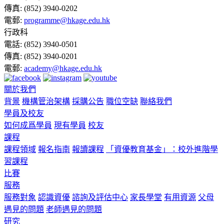
傳真:
(852) 3940-0202
電郵:
programme@hkage.edu.hk
行政科
電話:
(852) 3940-0501
傳真:
(852) 3940-0201
電郵:
academy@hkage.edu.hk
關於我們
背景
機構管治架構
採購公告
職位空缺
聯絡我們
學員及校友
如何成爲學員
現有學員
校友
課程
課程領域
報名指南
報讀課程
「資優教育基金」：校外進階學
習課程
比賽
服務
服務對象
認識資優
諮詢及評估中心
家長學堂
有用資源
父母
遇見的問題
老師遇見的問題
研究