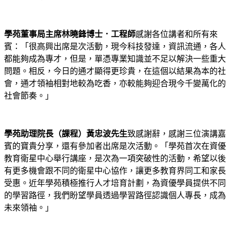
學苑董事局主席林曉鋒博士．工程師
感謝各位講者和所有來
賓：「很高興出席是次活動，現今科技發達，資訊流通，各人
都能夠成為專才，但是，單憑專業知識並不足以解決一些重大
問題。相反，今日的通才顯得更珍貴，在這個以結果為本的社
會，通才領袖相對地較為吃香，亦較能夠迎合現今千變萬化的
社會節奏。」
學苑助理院長（課程）黃忠波先生
致感謝辭，感謝三位演講嘉
賓的寶貴分享，還有參加者出席是次活動。「學苑首次在資優
教育衛星中心舉行講座，是次為一項突破性的活動，希望以後
有更多機會跟不同的衛星中心協作，讓更多教育界同工和家長
受惠。近年學苑積極推行人才培育計劃，為資優學員提供不同
的學習路徑，我們盼望學員透過學習路徑認識個人專長，成為
未來領袖。」