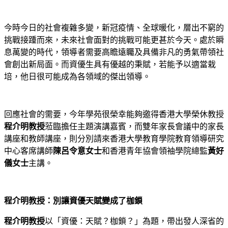
今時今日的社會複雜多變，新冠疫情、全球暖化，層出不窮的
挑戰接踵而來，未來社會面對的挑戰可能更甚於今天。處於瞬
息萬變的時代，領導者需要高瞻遠矚及具備非凡的勇氣帶領社
會創出新局面。而資優生具有優越的秉賦，若能予以適當栽
培，他日很可能成為各領域的傑出領導。
回應社會的需要，今年學苑很榮幸能夠邀得香港大學榮休教授
程介明教授
蒞臨擔任主題演講嘉賓，而雙年家長會議中的家長
講座和教師講座，則分別請來香港大學教育學院教育領導研究
中心客席講師
陳呂令意女士
和香港青年協會領袖學院總監
黃好
儀女士
主講。
程介明教授：別讓資優天賦變成了枷鎖
程介明教授
以「資優：天賦？枷鎖？」為題，帶出發人深省的