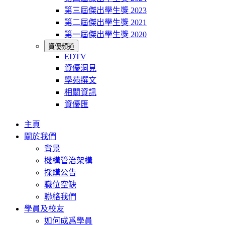
第三屆傑出學生獎 2023
第二屆傑出學生獎 2021
第一屆傑出學生獎 2020
資優頻道
EDTV
資優洞見
學苑撰文
相關資訊
資優匯
主頁
關於我們
背景
機構管治架構
採購公告
職位空缺
聯絡我們
學員及校友
如何成爲學員