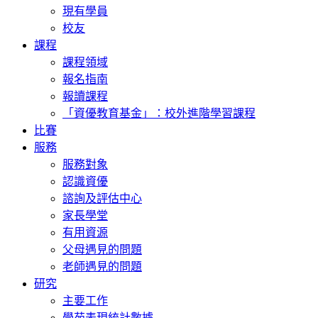
現有學員
校友
課程
課程領域
報名指南
報讀課程
「資優教育基金」：校外進階學習課程
比賽
服務
服務對象
認識資優
諮詢及評估中心
家長學堂
有用資源
父母遇見的問題
老師遇見的問題
研究
主要工作
學苑表現統計數據