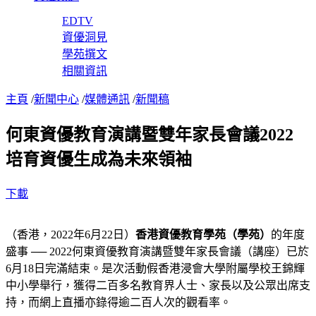
EDTV
資優洞見
學苑撰文
相關資訊
主頁
/
新聞中心
/
媒體通訊
/
新聞稿
何東資優教育演講暨雙年家長會議2022
培育資優生成為未來領袖
下載
（香港，2022年6月22日）
香港資優教育學苑（學苑）
的年度
盛事 ── 2022何東資優教育演講暨雙年家長會議（講座）已於
6月18日完滿結束。是次活動假香港浸會大學附屬學校王錦輝
中小學舉行，獲得二百多名教育界人士、家長以及公眾出席支
持，而網上直播亦錄得逾二百人次的觀看率。