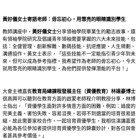
黃好儀女士寄語老師：毋忘初心，用雪亮的眼睛識別學生
教師講座中，
黃好儀女士
分享領袖學院畢業生的勵志故事，還
有領袖學院研究及倡議青年領袖需要掌握的六大未來技能，包
括：全健管理、創新解難、數碼技能、抗逆應變、人生規劃、
溝通協作。黃女士表示，「這些技能不一定能指引青少年到未
來，但可以成為參考指標。我希望作為老師的毋忘初心，今天
就用雪亮的眼睛識別學生，為他們提供發揮潛能的平台！」
大會主禮嘉賓
教育局總課程發展主任（資優教育）林達豪博士
很高興可以聽到在教育方面的啟蒙老師程介明教授分享，林博
士指出，「資優學生面對許多情意方面的困難，例如：過度的
完美主義、害怕失敗、容易沮喪，若得不到適當的培育很易退
縮，故此需要家校合作，一起培育資優學生，我相信演講嘉賓
必能為各位參加者提供培育資優學生的錦囊妙計，對各位與會
者甚具參考價值。」