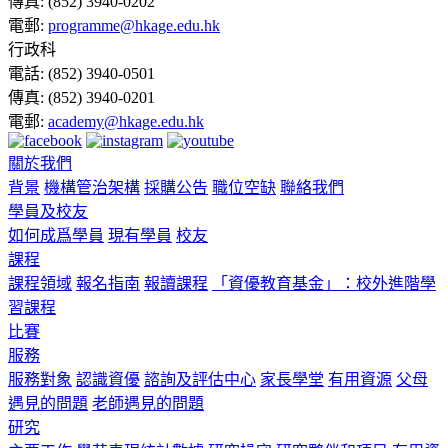
傳真:
(852) 3940-0202
電郵:
programme@hkage.edu.hk
行政科
電話:
(852) 3940-0501
傳真:
(852) 3940-0201
電郵:
academy@hkage.edu.hk
關於我們
背景
機構管治架構
採購公告
職位空缺
聯絡我們
學員及校友
如何成爲學員
現有學員
校友
課程
課程領域
報名指南
報讀課程
「資優教育基金」：校外進階學
習課程
比賽
服務
服務對象
認識資優
諮詢及評估中心
家長學堂
有用資源
父母
遇見的問題
老師遇見的問題
研究