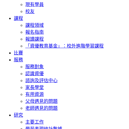
現有學員
校友
課程
課程領域
報名指南
報讀課程
「資優教育基金」：校外進階學習課程
比賽
服務
服務對象
認識資優
諮詢及評估中心
家長學堂
有用資源
父母遇見的問題
老師遇見的問題
研究
主要工作
學苑表現統計數據