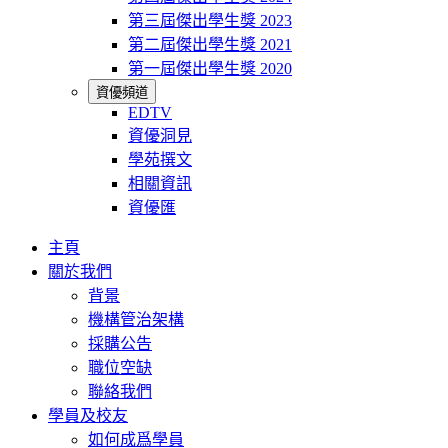
第三屆傑出學生獎 2023
第二屆傑出學生獎 2021
第一屆傑出學生獎 2020
資優頻道
EDTV
資優洞見
學苑撰文
相關資訊
資優匯
主頁
關於我們
背景
機構管治架構
採購公告
職位空缺
聯絡我們
學員及校友
如何成爲學員