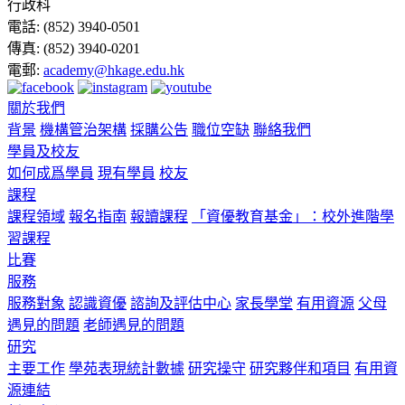
行政科
電話:
(852) 3940-0501
傳真:
(852) 3940-0201
電郵:
academy@hkage.edu.hk
關於我們
背景
機構管治架構
採購公告
職位空缺
聯絡我們
學員及校友
如何成爲學員
現有學員
校友
課程
課程領域
報名指南
報讀課程
「資優教育基金」：校外進階學
習課程
比賽
服務
服務對象
認識資優
諮詢及評估中心
家長學堂
有用資源
父母
遇見的問題
老師遇見的問題
研究
主要工作
學苑表現統計數據
研究操守
研究夥伴和項目
有用資
源連結