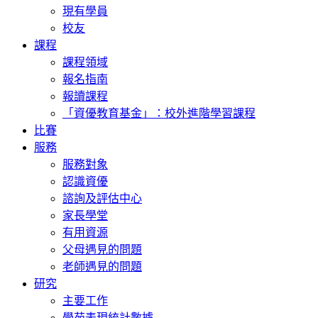
現有學員
校友
課程
課程領域
報名指南
報讀課程
「資優教育基金」：校外進階學習課程
比賽
服務
服務對象
認識資優
諮詢及評估中心
家長學堂
有用資源
父母遇見的問題
老師遇見的問題
研究
主要工作
學苑表現統計數據