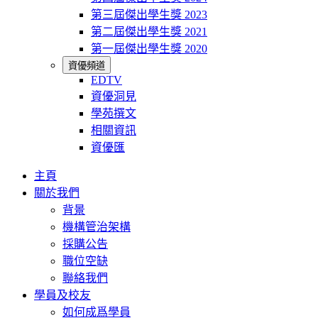
第三屆傑出學生獎 2023
第二屆傑出學生獎 2021
第一屆傑出學生獎 2020
資優頻道
EDTV
資優洞見
學苑撰文
相關資訊
資優匯
主頁
關於我們
背景
機構管治架構
採購公告
職位空缺
聯絡我們
學員及校友
如何成爲學員