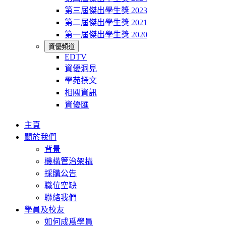
第三屆傑出學生獎 2023
第二屆傑出學生獎 2021
第一屆傑出學生獎 2020
資優頻道
EDTV
資優洞見
學苑撰文
相關資訊
資優匯
主頁
關於我們
背景
機構管治架構
採購公告
職位空缺
聯絡我們
學員及校友
如何成爲學員