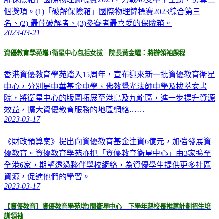
個獎項。(1)「破解保險箱」國際物理錦標賽2023綜合第三
名、(2) 最佳破解者、(3)參賽者最喜愛的保險箱。
2023-03-21
資優教育學苑增3衛星中心包括女拔 院長黃金耀：將辦領袖課程
香港資優教育學苑踏入15周年，宣布迎來新一批資優教育衛星
中心，分別是中華基金中學、佛教覺光法師中學及拔萃女書
院，將衛星中心的版圖拓展至港島及九龍區，進一步提升資源
效益，擴大資優教育服務的地區網絡……
2023-03-17
《財政預算案》提出向資優教育基金注資6億元，加強發展資
優教育。資優教育學苑亦把「資優教育衞星中心」由3家擴至
全港6家，期望透過夥伴學校網絡，為資優學生提供更多社區
資源，促進他們的學習。
2023-03-17
【資優教育】資優教育學苑增3間衛星中心 下學年藉校長推薦計劃招生培
訓領袖