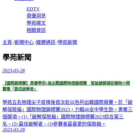
EDTV
資優洞見
學苑撰文
相關資訊
主頁
/
新聞中心
/
媒體通訊
/
學苑新聞
學苑新聞
2023-03-28
【國際錦標賽】資優學苑5員出戰國際物理錦標賽 智破謎題捕捉寵物小精
靈獲「最佳破解者」
學苑五名物理尖子疫情後首次赴以色列出戰國際競賽，於「破
解保險箱」國際物理錦標賽2023，力戰46支中學生勁，勇奪三
個獎項。(1)「破解保險箱」國際物理錦標賽2023綜合第三
名、(2) 最佳破解者、(3)參賽者最喜愛的保險箱。
2023-03-28