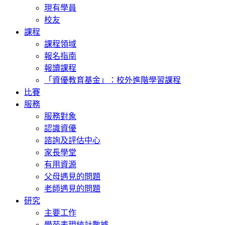
現有學員
校友
課程
課程領域
報名指南
報讀課程
「資優教育基金」：校外進階學習課程
比賽
服務
服務對象
認識資優
諮詢及評估中心
家長學堂
有用資源
父母遇見的問題
老師遇見的問題
研究
主要工作
學苑表現統計數據