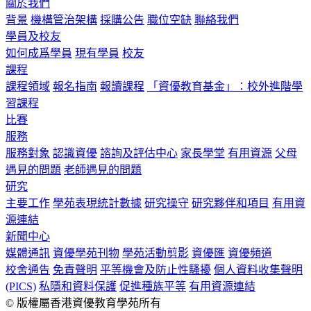
關於我們
背景
機構管治架構
採購公告
職位空缺
聯絡我們
學員及校友
如何成爲學員
現有學員
校友
課程
課程領域
報名指南
報讀課程
「資優教育基金」：校外進階學
習課程
比賽
服務
服務對象
認識資優
諮詢及評估中心
家長學堂
有用資源
父母
遇見的問題
老師遇見的問題
研究
主要工作
學苑表現統計數據
研究操守
研究夥伴和項目
有用資
源連結
新聞中心
媒體通訊
資優學苑刊物
學苑活動剪影
資優匯
資優頻道
校舍通告
免責聲明
平等機會及防止性騷擾
個人資料收集聲明
(PICS)
私隱和資料保護
促進種族平等
有用資源連結
© 版權屬香港資優教育學苑所有