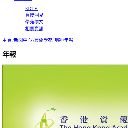
EDTV
資優洞見
學苑撰文
相關資訊
主頁
/
新聞中心
/
資優學苑刊物
/
年報
年報