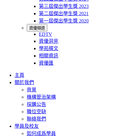
第三屆傑出學生獎 2023
第二屆傑出學生獎 2021
第一屆傑出學生獎 2020
資優頻道
EDTV
資優洞見
學苑撰文
相關資訊
資優匯
主頁
關於我們
背景
機構管治架構
採購公告
職位空缺
聯絡我們
學員及校友
如何成爲學員