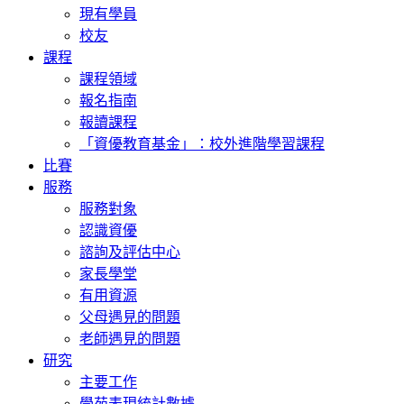
現有學員
校友
課程
課程領域
報名指南
報讀課程
「資優教育基金」：校外進階學習課程
比賽
服務
服務對象
認識資優
諮詢及評估中心
家長學堂
有用資源
父母遇見的問題
老師遇見的問題
研究
主要工作
學苑表現統計數據