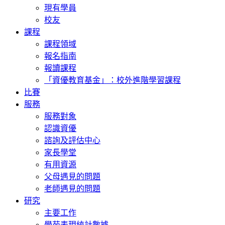
現有學員
校友
課程
課程領域
報名指南
報讀課程
「資優教育基金」：校外進階學習課程
比賽
服務
服務對象
認識資優
諮詢及評估中心
家長學堂
有用資源
父母遇見的問題
老師遇見的問題
研究
主要工作
學苑表現統計數據