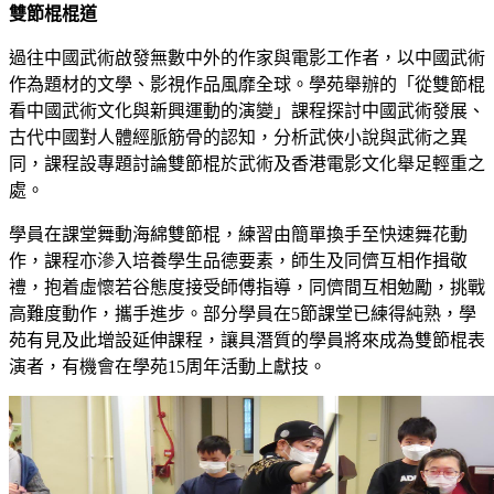
雙節棍棍道
過往中國武術啟發無數中外的作家與電影工作者，以中國武術
作為題材的文學、影視作品風靡全球。學苑舉辦的「從雙節棍
看中國武術文化與新興運動的演變」課程探討中國武術發展、
古代中國對人體經脈筋骨的認知，分析武俠小說與武術之異
同，課程設專題討論雙節棍於武術及香港電影文化舉足輕重之
處。
學員在課堂舞動海綿雙節棍，練習由簡單換手至快速舞花動
作，課程亦滲入培養學生品德要素，師生及同儕互相作揖敬
禮，抱着虛懷若谷態度接受師傅指導，同儕間互相勉勵，挑戰
高難度動作，攜手進步。部分學員在5節課堂已練得純熟，學
苑有見及此增設延伸課程，讓具潛質的學員將來成為雙節棍表
演者，有機會在學苑15周年活動上獻技。