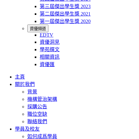
第三屆傑出學生獎 2023
第二屆傑出學生獎 2021
第一屆傑出學生獎 2020
資優頻道
EDTV
資優洞見
學苑撰文
相關資訊
資優匯
主頁
關於我們
背景
機構管治架構
採購公告
職位空缺
聯絡我們
學員及校友
如何成爲學員