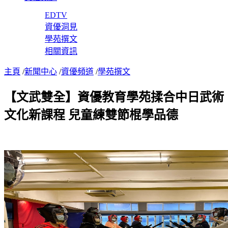
EDTV
資優洞見
學苑撰文
相關資訊
主頁
/
新聞中心
/
資優頻道
/
學苑撰文
【文武雙全】資優教育學苑揉合中日武術
文化新課程 兒童練雙節棍學品德