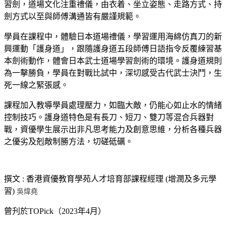
習劍，道場文化注重禮儀，由衣着、坐立姿態、走路方式、持
劍方式以至與師傅溝通皆有嚴謹規範。
學員在課程中，體驗日本道場禮儀，學習運用海綿仿真刀的新
興運動「護身道」，跟隨護身道五段師傅日語指令反覆練習基
本劍術動作，體會日本武士道場學習劍術的環境。護身道規則
為一擊勝負，學員在對戰比試中，深切感受古代武士決鬥，生
死一線之緊張感。
課程加入教導學員處理壓力，如臨大敵，仍能心如止水的情緒
控制技巧。護身道特色是有長刀、短刀、雙刀等混合兵器對
戰，資優學生展示出非凡思考能力及創意思維，分析各種兵器
之優劣及剋敵制勝方法，切磋砥礪。
撰文 : 香港資優教育學苑人才培育部課程經理 (增潤及多元學
習)
吳煒堯
曾刋於TOPick（2023年4月）