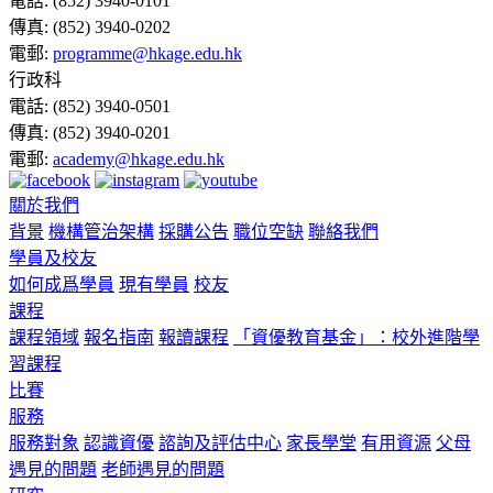
電話:
(852) 3940-0101
傳真:
(852) 3940-0202
電郵:
programme@hkage.edu.hk
行政科
電話:
(852) 3940-0501
傳真:
(852) 3940-0201
電郵:
academy@hkage.edu.hk
關於我們
背景
機構管治架構
採購公告
職位空缺
聯絡我們
學員及校友
如何成爲學員
現有學員
校友
課程
課程領域
報名指南
報讀課程
「資優教育基金」：校外進階學
習課程
比賽
服務
服務對象
認識資優
諮詢及評估中心
家長學堂
有用資源
父母
遇見的問題
老師遇見的問題