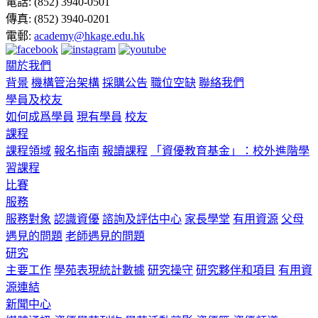
電話:
(852) 3940-0501
傳真:
(852) 3940-0201
電郵:
academy@hkage.edu.hk
關於我們
背景
機構管治架構
採購公告
職位空缺
聯絡我們
學員及校友
如何成爲學員
現有學員
校友
課程
課程領域
報名指南
報讀課程
「資優教育基金」：校外進階學
習課程
比賽
服務
服務對象
認識資優
諮詢及評估中心
家長學堂
有用資源
父母
遇見的問題
老師遇見的問題
研究
主要工作
學苑表現統計數據
研究操守
研究夥伴和項目
有用資
源連結
新聞中心