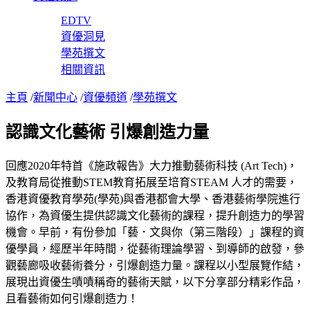
EDTV
資優洞見
學苑撰文
相關資訊
主頁
/
新聞中心
/
資優頻道
/
學苑撰文
認識文化藝術 引爆創造力量
回應2020年特首《施政報告》大力推動藝術科技 (Art Tech)，
及教育局從推動STEM教育拓展至培育STEAM 人才的需要，
香港資優教育學苑(學苑)與香港都會大學、香港藝術學院進行
協作，為資優生提供認識文化藝術的課程，提升創造力的學習
機會。早前，有份參加「藝．文與你（第三階段）」課程的資
優學員，經歷半年時間，從藝術理論學習、到導師的啟發，參
觀藝廊吸收藝術養分，引爆創造力量。課程以小型展覽作結，
展現出資優生嘖嘖稱奇的藝術天賦，以下分享部分精彩作品，
且看藝術如何引爆創造力！