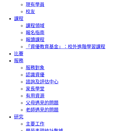
現有學員
校友
課程
課程領域
報名指南
報讀課程
「資優教育基金」：校外進階學習課程
比賽
服務
服務對象
認識資優
諮詢及評估中心
家長學堂
有用資源
父母遇見的問題
老師遇見的問題
研究
主要工作
學苑表現統計數據