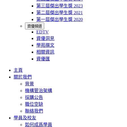
第三屆傑出學生獎 2023
第二屆傑出學生獎 2021
第一屆傑出學生獎 2020
資優頻道
EDTV
資優洞見
學苑撰文
相關資訊
資優匯
主頁
關於我們
背景
機構管治架構
採購公告
職位空缺
聯絡我們
學員及校友
如何成爲學員