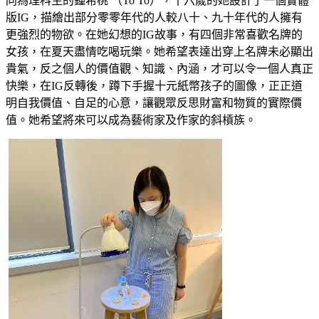
同為理科生的鍾希桃 （To To），十六歲的她設計了一個實體
版IG，描繪出部分零零年代的人較八十、九十年代的人擁有
更強烈的物欲。在她幻想的IG故事，有四個非常喜歡名牌的
女孩，在夏天盡情吃喝玩樂。她希望表達出穿上名牌未必顯出
貴氣，反之個人的價值觀、知識、內涵，才可以令一個人真正
快樂，在IG反轉後，蹲下手握十元紙幣孩子的圖像，正正道
明自我價值、自足的心意，讓觀眾反思財富和物質的實際價
值。她希望將來可以成為藝術家及作家的斜槓族。