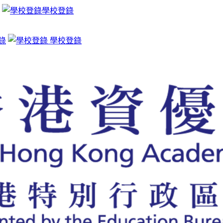
學校登錄
錄
學校登錄