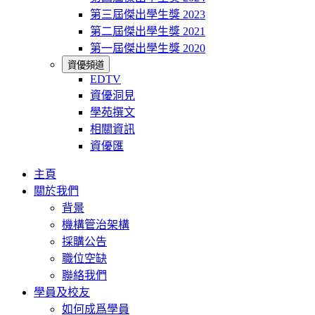
第三屆傑出學生獎 2023
第二屆傑出學生獎 2021
第一屆傑出學生獎 2020
資優頻道
EDTV
資優洞見
學苑撰文
相關資訊
資優匯
主頁
關於我們
背景
機構管治架構
採購公告
職位空缺
聯絡我們
學員及校友
如何成爲學員