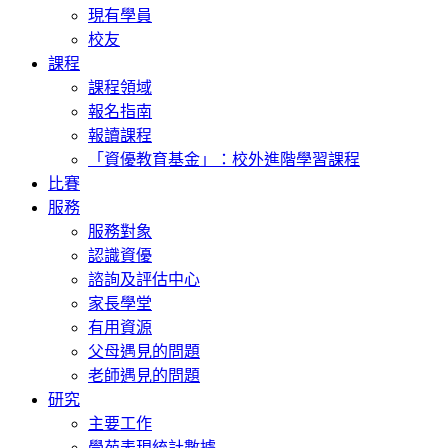
現有學員
校友
課程
課程領域
報名指南
報讀課程
「資優教育基金」：校外進階學習課程
比賽
服務
服務對象
認識資優
諮詢及評估中心
家長學堂
有用資源
父母遇見的問題
老師遇見的問題
研究
主要工作
學苑表現統計數據