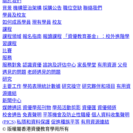
關於我們
背景
機構管治架構
採購公告
職位空缺
聯絡我們
學員及校友
如何成爲學員
現有學員
校友
課程
課程領域
報名指南
報讀課程
「資優教育基金」：校外進階學
習課程
比賽
服務
服務對象
認識資優
諮詢及評估中心
家長學堂
有用資源
父母
遇見的問題
老師遇見的問題
研究
主要工作
學苑表現統計數據
研究操守
研究夥伴和項目
有用資
源連結
新聞中心
媒體通訊
資優學苑刊物
學苑活動剪影
資優匯
資優頻道
校舍通告
免責聲明
平等機會及防止性騷擾
個人資料收集聲明
(PICS)
私隱和資料保護
促進種族平等
有用資源連結
© 版權屬香港資優教育學苑所有