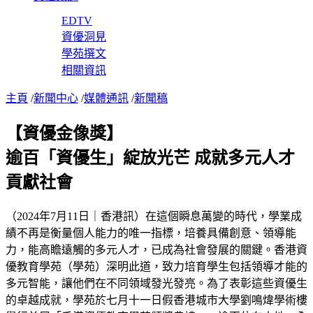
EDTV
資優洞見
學苑撰文
相關資訊
主頁
/
新聞中心
/
媒體通訊
/
新聞稿
【資優金像獎】
逾百「資優生」綻放光芒 成就多元人才
貢獻社會
（2024年7月11日｜香港訊）在這個瞬息萬變的時代，學業成
績不再是衡量個人能力的唯一指標，培養具備創意、領導能
力，能高瞻遠觸的多元人才，已成為社會發展的關鍵。香港資
優教育學苑（學苑）深明此道，致力培育學生包括領導才能的
多元智能，讓他們在不同領域發光發亮。為了表彰這些資優生
的卓越成就，學苑於七月十一日假香港城市大學劉鳴煒學術樓