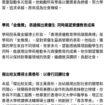
需要鼓勵多元發展。他勉勵所有學員以獲獎者為榜樣，努力學
習，追求卓越，將來成為社會棟樑。
學苑「金像獎」 表揚傑出資優生 同時展望資優教育成果
學苑院長黃金耀博士形容，「香港資優教育學苑頒獎典禮」是
學苑的「金像獎」，是對資優生最高榮譽的表彰。他指出，獲
獎的學生來自不同領域，背景多元，望能透過獎項鼓勵學生的
同時，能展現出學苑推動多元資優教育的成果。他亦期望獲獎
者可以保持對專屬領域的熱愛，繼續進深鑽研，貢獻社會。
傑出校友獎得主黃善彤：以善行回饋社會
本屆「傑出校友獎」得主黃善彤，自幼展現出對社會的關懷和
同理心，除積極參與學苑事務以身作則為師弟妹樹立榜樣，亦
參與不同義工服務。她畢業於香港中文大學中醫學系，現正在
香港大學修讀佛法輔導碩士課程。她創辦了「善念學舍」，致