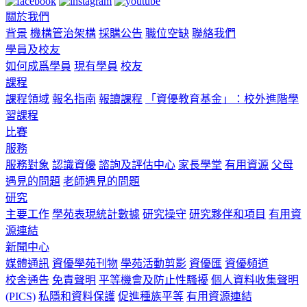
關於我們
背景
機構管治架構
採購公告
職位空缺
聯絡我們
學員及校友
如何成爲學員
現有學員
校友
課程
課程領域
報名指南
報讀課程
「資優教育基金」：校外進階學
習課程
比賽
服務
服務對象
認識資優
諮詢及評估中心
家長學堂
有用資源
父母
遇見的問題
老師遇見的問題
研究
主要工作
學苑表現統計數據
研究操守
研究夥伴和項目
有用資
源連結
新聞中心
媒體通訊
資優學苑刊物
學苑活動剪影
資優匯
資優頻道
校舍通告
免責聲明
平等機會及防止性騷擾
個人資料收集聲明
(PICS)
私隱和資料保護
促進種族平等
有用資源連結