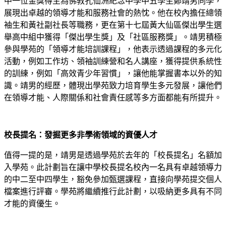
中一位金獎得主為佛教孔仙洲紀念中學中五學生鄭靖男同學，
展現出卓越的領導才能和服務社會的熱忱。他在校內擔任總領
袖生和黃社副社長等職務，更在第十七屆黃大仙區傑出學生選
舉高中組中獲得「傑出學生獎」及「社區服務獎」。靖男積極
參與學苑的「領導才能培訓課程」，他表示透過課程的多元化
活動，例如工作坊、領袖訓練營和名人講座，獲得提供系統性
的訓練，例如「高效青少年習慣」，讓他能掌握書本以外的知
識。靖男的經歷，體現出學苑致力培育學生多元發展，讓他們
在領導才能、人際關係和社會責任感等多方面都能有所提升。
校長提名：發掘更多非學術領域的資優人才
值得一提的是，靖男是透過學苑於去年的「校長提名」名額加
入學苑。此計劃旨在讓中學校長提名校內一名具有卓越領導力
的中二至中四學生，豁免參加甄選課程，直接向學苑提交個人
檔案進行評審。學苑將繼續推行此計劃，以吸納更多具有不同
才能的資優生。