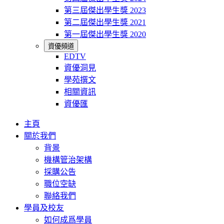
第三屆傑出學生獎 2023
第二屆傑出學生獎 2021
第一屆傑出學生獎 2020
資優頻道
EDTV
資優洞見
學苑撰文
相關資訊
資優匯
主頁
關於我們
背景
機構管治架構
採購公告
職位空缺
聯絡我們
學員及校友
如何成爲學員