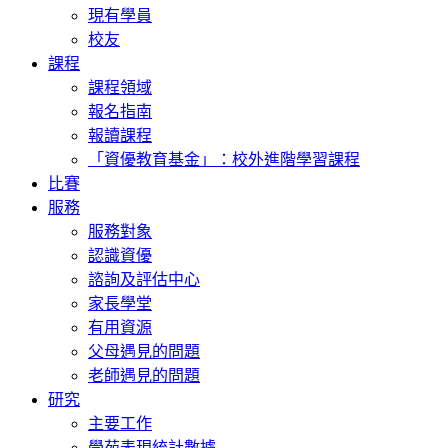
現有學員
校友
課程
課程領域
報名指南
報讀課程
「資優教育基金」：校外進階學習課程
比賽
服務
服務對象
認識資優
諮詢及評估中心
家長學堂
有用資源
父母遇見的問題
老師遇見的問題
研究
主要工作
學苑表現統計數據