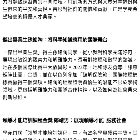
力將靜觀練習帶到不同領域，用創新的方式與大眾分享這份與
生俱來的平安和喜悅。善彤對社群的關懷和貢獻，正是學苑希
望培養的資優人才典範。
傑出畢業生孫銘陶：將科學知識應用於國際舞台
「傑出畢業生獎」得主孫銘陶同學，從小就對科學充滿好奇，
展現出敏銳的觀察力和解難能力。憑著對物理和數學的熱誠，
她在多個國際比賽中大放異彩。2023年，她和隊友勇奪「訊息
矩陣比賽」金獎；並在以色列參加「破解保險箱」國際物理錦
標賽贏得三個獎項。銘陶的經歷證明資優生的潛能不限於學術
領域，更包括解難能力和團隊合作精神，以及如何為社會帶來
創新思維。
領導才能培訓課程金獎 鄭靖男：展現領導才能 服務社會
學苑首屆「領導才能培訓課程」中，有25名學員獲得金獎。其