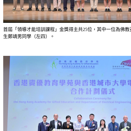
首屆「領導才能培訓課程」金獎得主共
25
位，其中一位為
佛教
生鄭靖男同學（左四）。