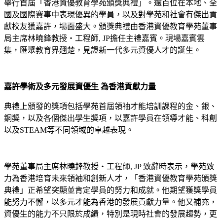
舉行首屆「香港資優教育學苑頒獎典禮」。逾百位在本地、全
國及國際賽事中表現優異的學員，以及對學苑和社會有傑出貢
獻校友獲嘉許，場面盛大。頒獎典禮由香港資優教育學苑董事
局主席林曉鋒教授・工程師, JP擔任主禮嘉賓。現場嘉賓雲
集，匯聚教育界翹楚，見證新一代多元資優人才的誕生。
嘉許學術及多元發展資優生 為香港貢獻力量
典禮上頒發的獎項包括學苑首屆領袖才能培訓課程的金、銀、
銅獎，以及各個傑出學生獎項，以嘉許學員在領導才能、科創
以及STEAM等不同領域的卓越表現。
學苑董事局主席林曉鋒教授・工程師, JP 致辭時表示，學苑致
力為香港培育未來領袖和創新人才，「香港資優教育學苑頒獎
典禮」正希望突顯並肯定學員的努力和成就。他期望獲獎學員
能努力不懈，以多元才能為香港的發展貢獻力量。他又補充，
資優生的能力不只限於成績，特別是現時社會的發展趨勢，更