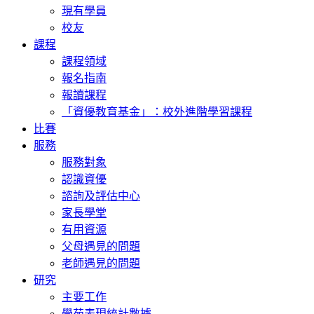
現有學員
校友
課程
課程領域
報名指南
報讀課程
「資優教育基金」：校外進階學習課程
比賽
服務
服務對象
認識資優
諮詢及評估中心
家長學堂
有用資源
父母遇見的問題
老師遇見的問題
研究
主要工作
學苑表現統計數據