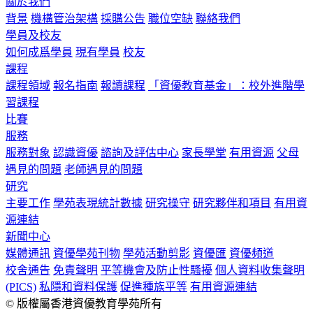
關於我們
背景
機構管治架構
採購公告
職位空缺
聯絡我們
學員及校友
如何成爲學員
現有學員
校友
課程
課程領域
報名指南
報讀課程
「資優教育基金」：校外進階學
習課程
比賽
服務
服務對象
認識資優
諮詢及評估中心
家長學堂
有用資源
父母
遇見的問題
老師遇見的問題
研究
主要工作
學苑表現統計數據
研究操守
研究夥伴和項目
有用資
源連結
新聞中心
媒體通訊
資優學苑刊物
學苑活動剪影
資優匯
資優頻道
校舍通告
免責聲明
平等機會及防止性騷擾
個人資料收集聲明
(PICS)
私隱和資料保護
促進種族平等
有用資源連結
© 版權屬香港資優教育學苑所有