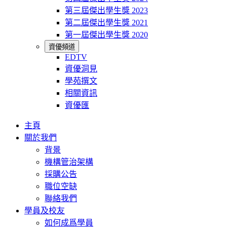
第三屆傑出學生獎 2023
第二屆傑出學生獎 2021
第一屆傑出學生獎 2020
資優頻道
EDTV
資優洞見
學苑撰文
相關資訊
資優匯
主頁
關於我們
背景
機構管治架構
採購公告
職位空缺
聯絡我們
學員及校友
如何成爲學員