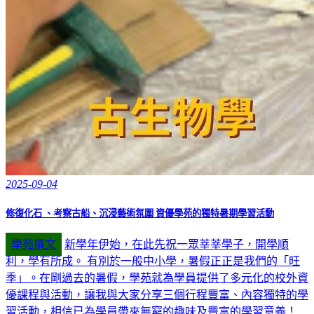
2025-09-04
修復化石 、考察古船、沉浸藝術氛圍 資優學苑的獨特暑期學習活動
學苑撰文
新學年伊始，在此先祝一眾莘莘學子，開學順
利，學有所成。 有別於一般中小學，暑假正正是我們的「旺
季」。在剛過去的暑假，學苑就為學員提供了多元化的校外資
優課程與活動，讓我與大家分享三個行程豐富、內容獨特的學
習活動，相信已為學員帶來無窮的趣味及豐富的學習意義！