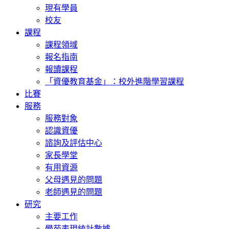
現有學員
校友
課程
課程領域
報名指南
報讀課程
「資優教育基金」：校外進階學習課程
比賽
服務
服務對象
認識資優
諮詢及評估中心
家長學堂
有用資源
父母遇見的問題
老師遇見的問題
研究
主要工作
學苑表現統計數據