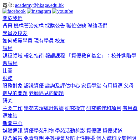
電郵:
academy@hkage.edu.hk
關於我們
背景
機構管治架構
採購公告
職位空缺
聯絡我們
學員及校友
如何成爲學員
現有學員
校友
課程
課程領域
報名指南
報讀課程
「資優教育基金」：校外進階學
習課程
比賽
服務
服務對象
認識資優
諮詢及評估中心
家長學堂
有用資源
父母
遇見的問題
老師遇見的問題
研究
主要工作
學苑表現統計數據
研究操守
研究夥伴和項目
有用資
源連結
新聞中心
媒體通訊
資優學苑刊物
學苑活動剪影
資優匯
資優頻道
校舍通告
免責聲明
平等機會及防止性騷擾
個人資料收集聲明