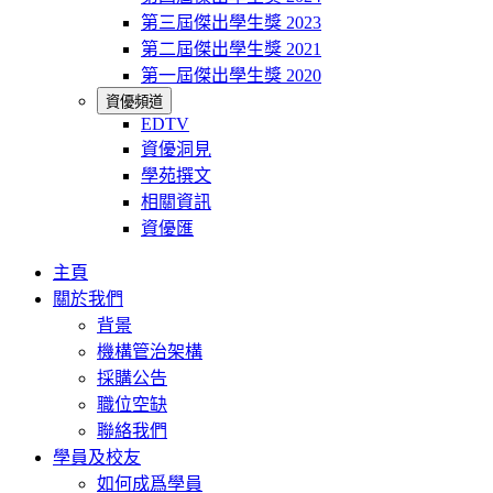
第三屆傑出學生獎 2023
第二屆傑出學生獎 2021
第一屆傑出學生獎 2020
資優頻道
EDTV
資優洞見
學苑撰文
相關資訊
資優匯
主頁
關於我們
背景
機構管治架構
採購公告
職位空缺
聯絡我們
學員及校友
如何成爲學員