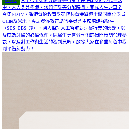
EDTV
人工智能如何改變牙醫行業？在快節奏的現代生活
中，人人身兼多職，該如何妥善分配時間，完成人生要事？
今集EDTV，香港資優教育學苑院長黃金耀博士聯同兩位學員
Callie及米米，專訪資優教育諮詢委員會主席陳建強醫生
（SBS, BBS, JP），深入探討人工智能對牙醫行業的影響，以
及成為牙醫的必備條件。陳醫生更會分享他的獨門時間管理秘
訣，以及對工作與生活的獨到見解，啟發大家在多重角色中找
到平衡與動力！