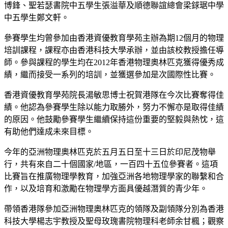
博鋒、聖若瑟書院中五學生張溢華及順德聯誼總會梁銶琚中學
中五學生鄭文軒。
參賽學生均曾參加由香港資優教育學苑主辦為期12個月的物理
培訓課程，課程亦由香港科技大學承辦，並由該校教授擔任導
師。參與課程的學生均在2012年香港物理奧林匹克獲得優秀成
績，繼而接受一系列的培訓，並獲選參加是次國際性比賽。
香港資優教育學苑院長湯敏思博士祝賀港隊在今次比賽奪得佳
績。他認為參賽學生除以能力取勝外，努力不懈亦是取得佳績
的原因。他鼓勵參賽學生繼續保持這份重要的堅毅與熱忱，這
有助他們達成未來目標。
今年的亞洲物理奧林匹克於五月五日至十三日於印尼茂物舉
行，共有來自二十個國家/地區，一百四十五位參賽者。這項
比賽旨在推廣物理學教育，加強亞洲各地物理學家的聯繫和合
作，以及培育和激勵在物理學方面具優越潛質的青少年。
帶領香港隊參加亞洲物理奧林匹克的領隊及副領隊分別為香港
科技大學楊志宇教授及聖母玫瑰書院物理科老師余甘楓；觀察