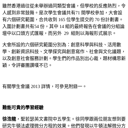
雖然香港過往從未舉辦過同類型會議，但學校的反應熱烈，令
人感到非常鼓舞。是次學生會議共有71 間學校參加，大會設
有六個研究範圍，合共收到 165 位學生提交的 70 份計劃書。
入圍計劃書共有54 份，其中 14 組的最終報告在會議的分組論
壇中以口頭方式匯報，而另外 29 組則以海報形式展示。
大會所設的六個研究範圍分別為：創意科學與科技、活用數
學、創新資訊科技、文學探究與創意寫作、社會與文化議題，
以及創意社會服務計劃。學生們的作品別出心裁，題材構思新
穎，令評審團讚嘆不已。
有關學生會議 2013 詳情，可參見附錄一。
難能可貴的學習經驗
徐浩龍
，聖若瑟英文書院中五學生。徐同學跟兩位朋友想到要
研究牛頓法處理微分方程的效果。他們發現以牛頓法解微分方