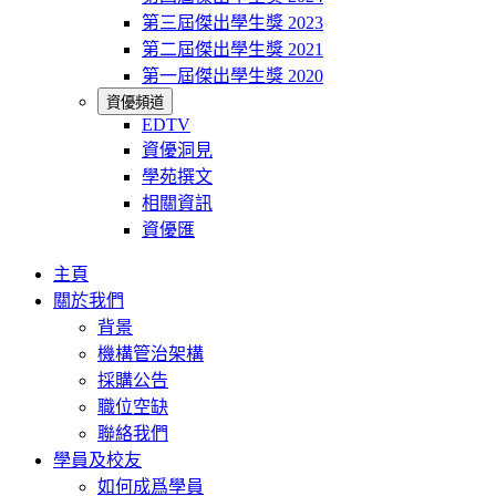
第三屆傑出學生獎 2023
第二屆傑出學生獎 2021
第一屆傑出學生獎 2020
資優頻道
EDTV
資優洞見
學苑撰文
相關資訊
資優匯
主頁
關於我們
背景
機構管治架構
採購公告
職位空缺
聯絡我們
學員及校友
如何成爲學員