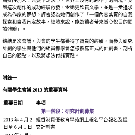
斷提醒別人：只要下定決心，世界上沒有跨越不了的困境。受
到這次創作的成功經驗啟發，令她更欣賞文學，並進一步追求
成為作家的夢想。評審認為她們創作了「一個內容紮實的自我
探索和自我肯定故事，總體來說，能為讀者帶來賞心悅目的閱
讀體驗」。
總結是次會議，與會的學生都獲得了寶貴的經驗，而參與研究
計劃的學生與他們的組員都學會怎樣撰寫正式的計劃書、剖析
自己的觀點，以及將想法付諸實踐。
附錄一
有關學生會議 2013 的重要資料
重要日期
事項
第一階段：研究計劃募集
2013 年 4 月 2
經香港資優教育學苑網上報名平台報名及提
日至 6 月 1 日
交計劃書