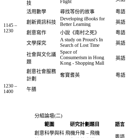
Flight
技
活用數學
尋找等份的故事
粵語
Developing
iBooks
for
創新資訊科技
英語
Better Learning
1145 –
1230
創意寫作
小說《南村之死》
粵語
A study on Proust's In
文學探究
英語
Search of Lost Time
Space of
社會與文化議
Consumerism in Hong
英語
題
Kong - Shopping Mall
創意社會服務
奪寶耆英
粵語
計劃
1230 –
午膳
1400
分組論壇(二)
範圍
研究計劃題目
語言
創意科學與科
飛機升降 – 飛機
粵語