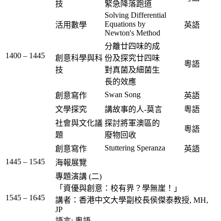
技
緊急降落跑道
Solving
Differential
Equations by
活用數學
英語
Newton's Method
分離廿四味的成
1400 – 1445
創意科學與科
份及探究廿四味
粵語
技
對真菌及細菌生
長的效應
Swan Song
創意寫作
英語
文學探究
講故事的人-莫言
粵語
社會與文化議
探討將軍澳區的
粵語
題
廢物回收
Stuttering Speranza
創意寫作
英語
1445 – 1545
海報展覽
專題演講 (二)
「資優與創意：校有界？學無崖！」
1545 – 1645
講者：香港中文大學副校長侯傑泰教授, MH,
JP
語言: 粵語