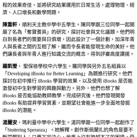
程的效果奇佳，並將研究結果運用於日常生活，處理物理、經
濟、人口增長和數學問題。
陳重軒
，順利天主教中學中五學生。陳同學跟三位同學一起開
展了名為「奪寶耆英」的研究，探討社會與文化議題。他們明
白到長者們的需要與日俱增，因此設計了一個計劃，加深年青
人與長者之間的互相了解，繼而令長者能發現生命的美好。他
們讓長者與年青人進行知識交流的概念，得到評審高度讚揚。
羅凱瑩
， 聖保祿學校中六學生。羅同學與另外五名組員以
「Developing iBooks for Better Learning」為題進行研究。他們
探討在初中推行 iBooks 學習的效果，以及使用 iBooks 是否能
激發初中生對學習的興趣與動力。另外，他們也想了解
iBooks 是否能協助教師教學。完成研究後，他們發現開發
iBooks 有助提昇學習質素，並期望社會能進一步全面地發掘
iBooks 的潛能。
湯麗安
，瑪利曼中學中六學生。湯同學跟一位同學一起創作了
「Stuttering Speranza」。她解釋，創作斯佩蘭扎的角色是要不