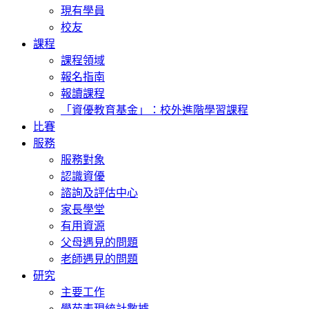
現有學員
校友
課程
課程領域
報名指南
報讀課程
「資優教育基金」：校外進階學習課程
比賽
服務
服務對象
認識資優
諮詢及評估中心
家長學堂
有用資源
父母遇見的問題
老師遇見的問題
研究
主要工作
學苑表現統計數據