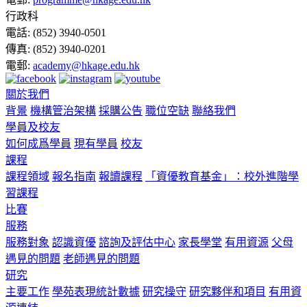
行政科
電話:
(852) 3940-0501
傳真:
(852) 3940-0201
電郵:
academy@hkage.edu.hk
關於我們
背景
機構管治架構
採購公告
職位空缺
聯絡我們
學員及校友
如何成爲學員
現有學員
校友
課程
課程領域
報名指南
報讀課程
「資優教育基金」：校外進階學
習課程
比賽
服務
服務對象
認識資優
諮詢及評估中心
家長學堂
有用資源
父母
遇見的問題
老師遇見的問題
研究
主要工作
學苑表現統計數據
研究操守
研究夥伴和項目
有用資