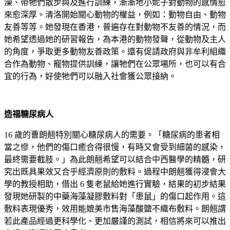
澡、帶牠們散步與及進行訓練，漸漸地小妮子對動物的感情愈
來愈深厚。清洛開始關心動物的權益，例如：動物自由、動物
友善等等。她發現在香港，普遍存在對動物不友善的情況，而
她希望透過她的研習報告，為本港的動物發聲，從動物及主人
的角度，爭取更多動物友善政策。還有促請政府與非牟利組織
合作為動物、寵物提供訓練，讓牠們在公眾場所，也可以有合
宜的行為，好使牠們可以融入社會獲公眾接納。
造福糖尿病人
16 歲的曹朗翹特別關心糖尿病人的需要。「糖尿病的患者相
當之慘，他們的傷口癒合得很慢，有時又會受到細菌的感染，
最終需要截肢。」為此朗翹希望可以結合中西醫學的精髓，研
究出既具果效又合乎經濟原則的敷料。過程中朗翹獲得浸會大
學的教授相助，借出 6 隻老鼠給她進行實驗，結果的初步結果
發現她研製的中藥海藻凝膠敷料對「患鼠」的傷口起作用。這
敷料表現優秀，效用能媲美市售海藻酸鹽不織布敷料。朗翹謂
若此產品經過更科學化、更加嚴謹的測試，相信將來可以推出