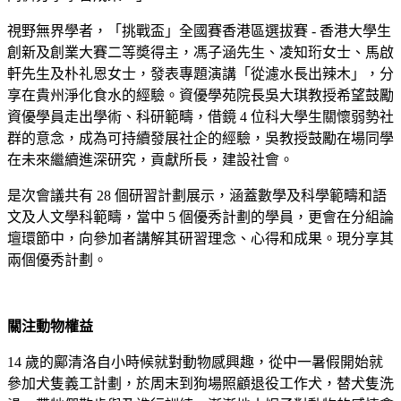
視野無界學者，「挑戰盃」全國賽香港區選拔賽 - 香港大學生
創新及創業大賽二等奬得主，馮子涵先生、凌知珩女士、馬啟
軒先生及朴礼恩女士，發表專題演講「從濾水長出辣木」，分
享在貴州淨化食水的經驗。資優學苑院長吳大琪教授希望鼓勵
資優學員走出學術、科研範疇，借鏡 4 位科大學生關懷弱勢社
群的意念，成為可持續發展社企的經驗，吳教授鼓勵在場同學
在未來繼續進深研究，貢獻所長，建設社會。
是次會議共有 28 個研習計劃展示，涵蓋數學及科學範疇和語
文及人文學科範疇，當中 5 個優秀計劃的學員，更會在分組論
壇環節中，向參加者講解其研習理念、心得和成果。現分享其
兩個優秀計劃。
關注動物權益
14 歲的鄺清洛自小時候就對動物感興趣，從中一暑假開始就
參加犬隻義工計劃，於周末到狗場照顧退役工作犬，替犬隻洗