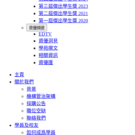
第三屆傑出學生獎 2023
第二屆傑出學生獎 2021
第一屆傑出學生獎 2020
資優頻道
EDTV
資優洞見
學苑撰文
相關資訊
資優匯
主頁
關於我們
背景
機構管治架構
採購公告
職位空缺
聯絡我們
學員及校友
如何成爲學員