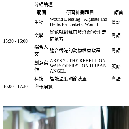
分組論壇
範圍
研習計劃題目
語言
Wound Dressing - Alginate and
生物
粵語
Herbs for Diabetic Wound
從蘇軾到蘇東坡:他從黃州走
文學
粵語
向遠方
15:30 - 16:00
綜合人
適合香港的動物權益政策
粵語
文
ARES 7 - THE REBELLION
創意寫
WAR: OPERATION URBAN
英語
作
ANGEL
科技
智能温度調節裝置
粵語
16:00 - 17:30
海報展覽