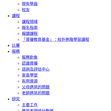
現有學員
校友
課程
課程領域
報名指南
報讀課程
「資優教育基金」：校外進階學習課程
比賽
服務
服務對象
認識資優
諮詢及評估中心
家長學堂
有用資源
父母遇見的問題
老師遇見的問題
研究
主要工作
學苑表現統計數據