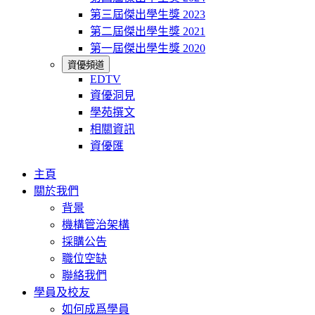
第三屆傑出學生獎 2023
第二屆傑出學生獎 2021
第一屆傑出學生獎 2020
資優頻道
EDTV
資優洞見
學苑撰文
相關資訊
資優匯
主頁
關於我們
背景
機構管治架構
採購公告
職位空缺
聯絡我們
學員及校友
如何成爲學員