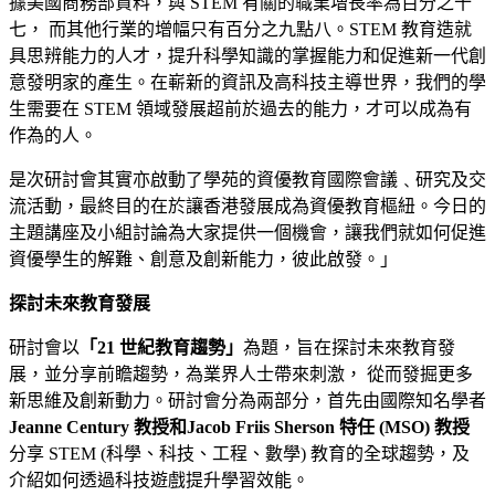
據美國商務部資料，與 STEM 有關的職業増長率為百分之十
七， 而其他行業的增幅只有百分之九點八。STEM 教育造就
具思辨能力的人才，提升科學知識的掌握能力和促進新一代創
意發明家的產生。在嶄新的資訊及高科技主導世界，我們的學
生需要在 STEM 領域發展超前於過去的能力，才可以成為有
作為的人。
是次研討會其實亦啟動了學苑的資優教育國際會議﹑研究及交
流活動，最終目的在於讓香港發展成為資優教育樞紐。今日的
主題講座及小組討論為大家提供一個機會，讓我們就如何促進
資優學生的解難、創意及創新能力，彼此啟發。」
探討未來教育發展
研討會以
「21 世紀教育趨勢」
為題，旨在探討未來教育發
展，並分享前瞻趨勢，為業界人士帶來刺激， 從而發掘更多
新思維及創新動力。研討會分為兩部分，首先由國際知名學者
Jeanne Century 教授
和Jacob Friis Sherson 特任 (MSO) 教授
分享 STEM (科學、科技、工程、數學) 教育的全球趨勢，及
介紹如何透過科技遊戲提升學習效能。