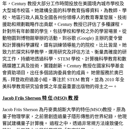
年，Century 教授大部分工作時間投放在美國境內城市學校及
大型城市校區。她建構全面的科學教育指導資料，為教師、學
校、地區行政人員及全國各州份領導人的教育專業發展、技術
援助和規劃戰略作出貢獻。Century 教授已評估了多種課程，
針對所有年齡層的學生，包括學校和學校之外的學習場景。從
動物園到博物館舉辦的活動，到谷歌 (Google) 主辦的夏令營
和計算機科學課程，還有訓練領導能力的院校，比比皆是。她
致力於探究科學教學，運用研究及評估方法、衡量真確度的研
究工作，持續地透過科學、STEM 學校、計算機科學教育和數
碼媒體工具及技術，實踐創新。Century 教授在國家科學基金
會資助項目，出任多個諮詢委員會的成員。 她曾服務於奧巴
馬 - 拜登政府過渡小組，專注於 STEM 教育，並為 2010 年全
美科學教育研究協會獎之年度最重要出版物的得主之一。
Jacob Friis Sherson 特 任 (MSO) 教 授
Jacob Friis Sherson 為丹麥奧胡斯大學的特任(MSO)教授，原為
量子物理學家，之前曾創造過量子隱形傳態的世界紀錄，他現
嘗試建構量子計算機。 過程之中，透過非常規方法達致優化