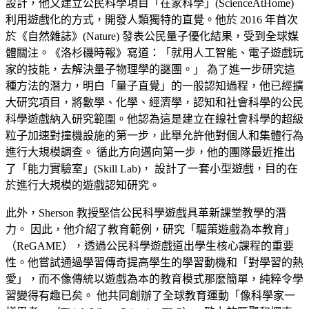
設計，他又建立公民科學項目「在家科學」(ScienceAtHome)
利用遊戲化的方式，開發人類獨特的直覺。他於 2016 年首次
於《自然雜誌》(Nature) 發表公民量子優化結果，受到全球媒
體關注。《洛杉磯時報》寫道：「就用人工智能、電子遊戲玩
家的技能，去解決量子物理學的謎團。」 為了進一步研究這
種方法的潛力，明白「量子直覺」的一般認知過程，他已經擴
大研究項目，將數學、化學、經濟學，認知和社會科學的公民
科學遊戲納入研究範圍。他認為這是建立在線社會科學的超級
粒子加速對撞機設施的第一步，此舉允許他對個人和集體行為
進行大規模調查。 循此方向邁向第一步，他的團隊最近推出
了「能力實驗室」(Skill Lab)， 設計了一套小型遊戲，目的在
於進行大規模的遊戲認知研究。
此外，Sherson 教授堅信公民科學遊戲具革新課堂教學的潛
力。 因此，他介紹了教育範例，研究「驅策遊戲為本教育」
（ReGAME），透過公民科學遊戲道出學生核心課程的重要
性。他嘗試通過學習傳奇提高學生的學習動機和「對學習的熱
愛」，而不像傳統以遊戲為本的教育模式那麼簡單，純粹令學
習變得有趣已矣。 他共同創辦了全球教育運動「像科學家一