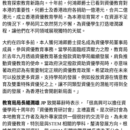
教育探索教育新路向。十年前，何鴻卿爵士已看到資優教育對
本港的重要性，何爵士及香港政府各捐助一億港元，合共二億
港元，成立香港資優教育學苑，為本港培育賢才。在資源不足
的情況下，學苑同工依然努力不懈，為資優學生打造增潤課
程，讓他們在不同領域展現獨特的天賦。
大約在四年多前，本人獲何鴻卿爵士提名成為資優學苑董事局
成員，參與資優教育事務。當學苑面臨經濟壓力之際，教育局
於去年九月透過資優教育基金撥款資助學苑繼續發展，肩負推
動資優教育的使命。當政府決定撥款資助資優學苑時，亦意味
著政府認為有需要制定正規的資優教育政策。希望政府在未來
可以投放更多資源，支持學苑的發展，例如投放資源在情意教
育及雙重特殊資優兒之上，讓不同類型資優生的潛能可得到全
面的發展，為香港社會開創新局面。」
教育局局長楊潤雄 JP
致開幕辭時表示，「很高興可以擔任資
優學苑十周年的『資優教育研討會』主禮嘉賓。是次研討會為
本地教育工作者及海外專家提供一個很好的交流平台，為未來
的資優教育，特別是與STEM 相關的學科，釐清發展方向。根