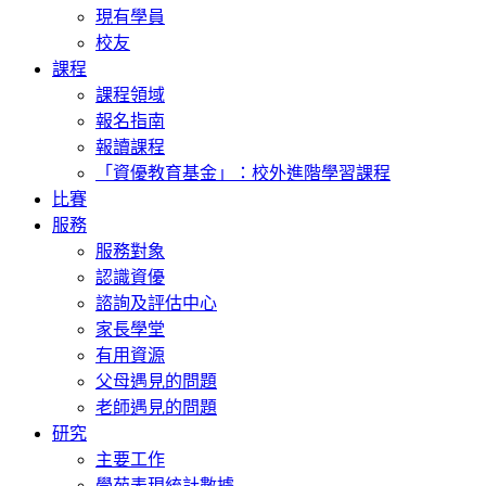
現有學員
校友
課程
課程領域
報名指南
報讀課程
「資優教育基金」：校外進階學習課程
比賽
服務
服務對象
認識資優
諮詢及評估中心
家長學堂
有用資源
父母遇見的問題
老師遇見的問題
研究
主要工作
學苑表現統計數據