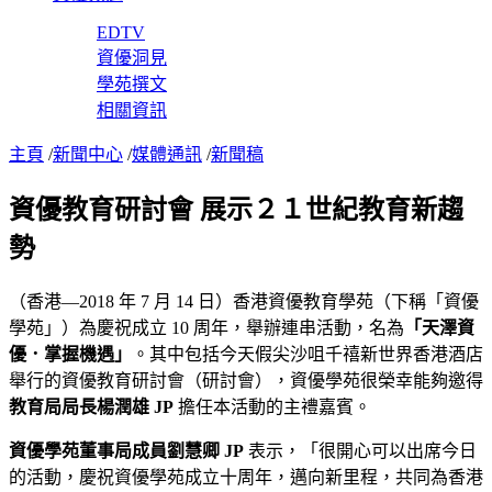
EDTV
資優洞見
學苑撰文
相關資訊
主頁
/
新聞中心
/
媒體通訊
/
新聞稿
資優教育研討會 展示２１世紀教育新趨
勢
（香港—2018 年 7 月 14 日）香港資優教育學苑（下稱「資優
學苑」）為慶祝成立 10 周年，舉辦連串活動，名為
「天澤資
優．掌握機遇」
。其中包括今天假尖沙咀千禧新世界香港酒店
舉行的資優教育研討會（研討會），資優學苑很榮幸能夠邀得
教育局局長楊潤雄 JP
擔任本活動的主禮嘉賓。
資優學苑董事局成員劉慧卿 JP
表示，「很開心可以出席今日
的活動，慶祝資優學苑成立十周年，邁向新里程，共同為香港