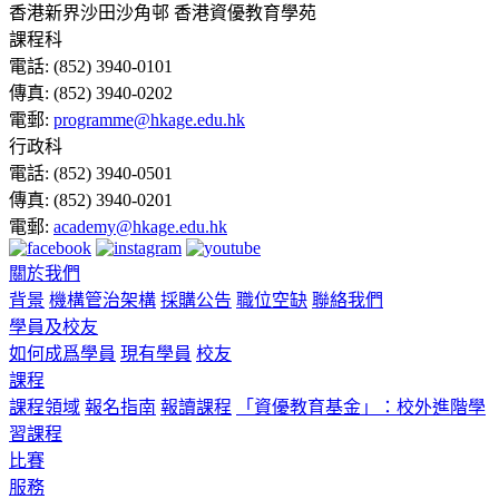
香港新界沙田沙角邨 香港資優教育學苑
課程科
電話:
(852) 3940-0101
傳真:
(852) 3940-0202
電郵:
programme@hkage.edu.hk
行政科
電話:
(852) 3940-0501
傳真:
(852) 3940-0201
電郵:
academy@hkage.edu.hk
關於我們
背景
機構管治架構
採購公告
職位空缺
聯絡我們
學員及校友
如何成爲學員
現有學員
校友
課程
課程領域
報名指南
報讀課程
「資優教育基金」：校外進階學
習課程
比賽
服務