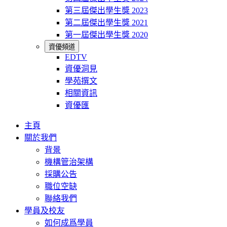
第三屆傑出學生獎 2023
第二屆傑出學生獎 2021
第一屆傑出學生獎 2020
資優頻道
EDTV
資優洞見
學苑撰文
相關資訊
資優匯
主頁
關於我們
背景
機構管治架構
採購公告
職位空缺
聯絡我們
學員及校友
如何成爲學員