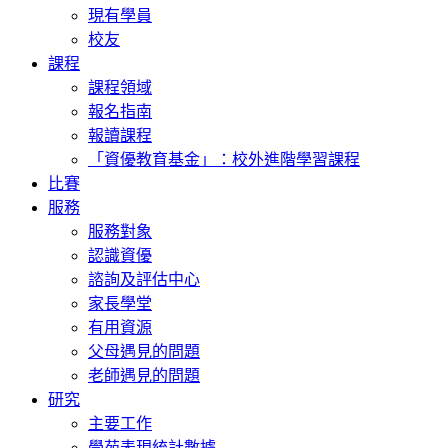
現有學員
校友
課程
課程領域
報名指南
報讀課程
「資優教育基金」：校外進階學習課程
比賽
服務
服務對象
認識資優
諮詢及評估中心
家長學堂
有用資源
父母遇見的問題
老師遇見的問題
研究
主要工作
學苑表現統計數據