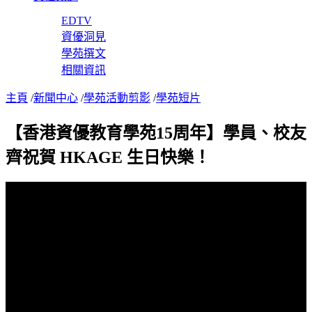
EDTV
資優洞見
學苑撰文
相關資訊
主頁
/
新聞中心
/
學苑活動剪影
/
學苑短片
【香港資優教育學苑15周年】學員、校友
齊祝賀 HKAGE 生日快樂！