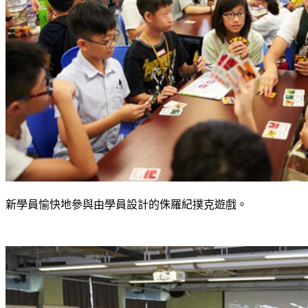
新學員愉快地參與由學員設計的侏羅紀撲克遊戲。