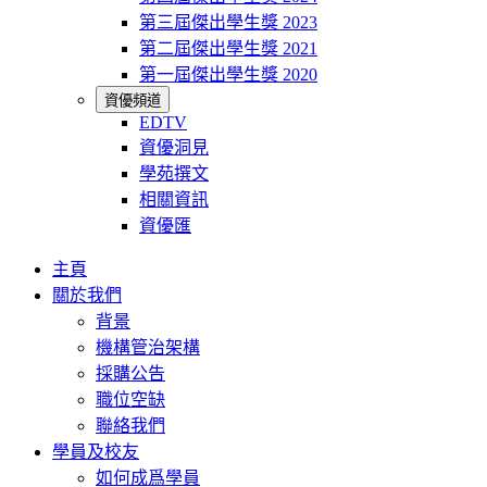
第三屆傑出學生獎 2023
第二屆傑出學生獎 2021
第一屆傑出學生獎 2020
資優頻道
EDTV
資優洞見
學苑撰文
相關資訊
資優匯
主頁
關於我們
背景
機構管治架構
採購公告
職位空缺
聯絡我們
學員及校友
如何成爲學員