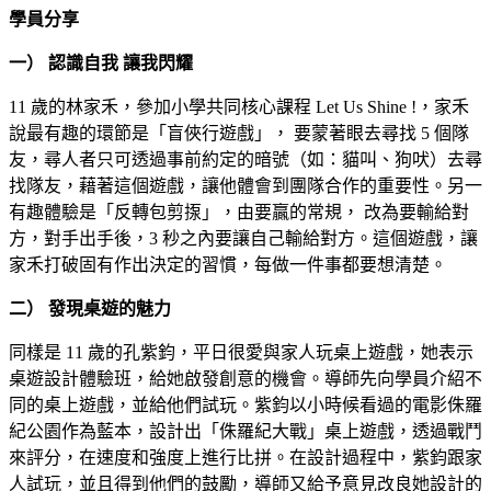
學員分享
一） 認識自我 讓我閃耀
11 歲的林家禾，參加小學共同核心課程 Let Us Shine !，家禾
說最有趣的環節是「盲俠行遊戲」， 要蒙著眼去尋找 5 個隊
友，尋人者只可透過事前約定的暗號（如：貓叫、狗吠）去尋
找隊友，藉著這個遊戲，讓他體會到團隊合作的重要性。另一
有趣體驗是「反轉包剪揼」，由要贏的常規， 改為要輸給對
方，對手出手後，3 秒之內要讓自己輸給對方。這個遊戲，讓
家禾打破固有作出決定的習慣，每做一件事都要想清楚。
二） 發現桌遊的魅力
同樣是 11 歲的孔紫鈞，平日很愛與家人玩桌上遊戲，她表示
桌遊設計體驗班，給她啟發創意的機會。導師先向學員介紹不
同的桌上遊戲，並給他們試玩。紫鈞以小時候看過的電影侏羅
紀公園作為藍本，設計出「侏羅紀大戰」桌上遊戲，透過戰鬥
來評分，在速度和強度上進行比拼。在設計過程中，紫鈞跟家
人試玩，並且得到他們的鼓勵，導師又給予意見改良她設計的