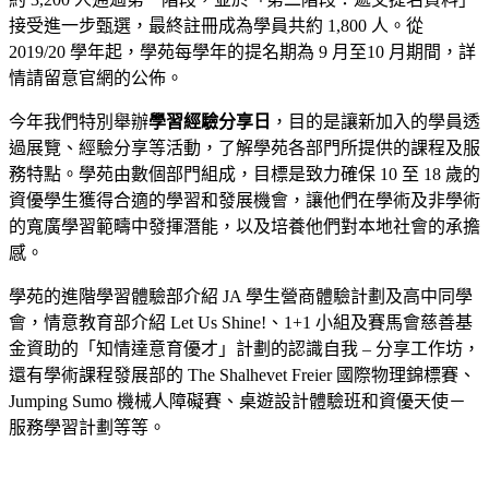
接受進一步甄選，最終註冊成為學員共約 1,800 人。從
2019/20 學年起，學苑每學年的提名期為 9 月至10 月期間，詳
情請留意官網的公佈。
今年我們特別舉辦
學習經驗分享日
，目的是讓新加入的學員透
過展覽、經驗分享等活動，了解學苑各部門所提供的課程及服
務特點。學苑由數個部門組成，目標是致力確保 10 至 18 歲的
資優學生獲得合適的學習和發展機會，讓他們在學術及非學術
的寬廣學習範疇中發揮潛能，以及培養他們對本地社會的承擔
感。
學苑的進階學習體驗部介紹 JA 學生營商體驗計劃及高中同學
會，情意教育部介紹 Let Us Shine!、1+1 小組及賽馬會慈善基
金資助的「知情達意育優才」計劃的認識自我 – 分享工作坊，
還有學術課程發展部的 The Shalhevet Freier 國際物理錦標賽、
Jumping Sumo 機械人障礙賽、桌遊設計體驗班和資優天使－
服務學習計劃等等。