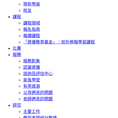
現有學員
校友
課程
課程領域
報名指南
報讀課程
「資優教育基金」：校外進階學習課程
比賽
服務
服務對象
認識資優
諮詢及評估中心
家長學堂
有用資源
父母遇見的問題
老師遇見的問題
研究
主要工作
學苑表現統計數據