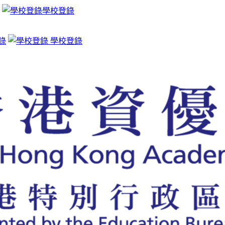
學校登錄
錄
學校登錄