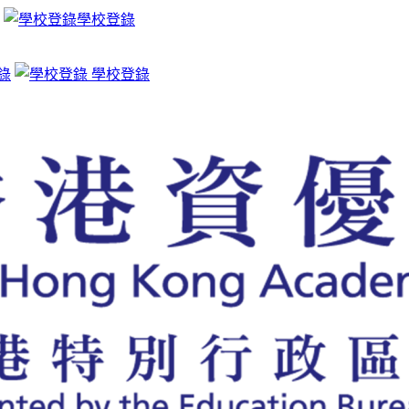
學校登錄
錄
學校登錄