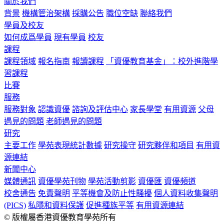
關於我們
背景
機構管治架構
採購公告
職位空缺
聯絡我們
學員及校友
如何成爲學員
現有學員
校友
課程
課程領域
報名指南
報讀課程
「資優教育基金」：校外進階學
習課程
比賽
服務
服務對象
認識資優
諮詢及評估中心
家長學堂
有用資源
父母
遇見的問題
老師遇見的問題
研究
主要工作
學苑表現統計數據
研究操守
研究夥伴和項目
有用資
源連結
新聞中心
媒體通訊
資優學苑刊物
學苑活動剪影
資優匯
資優頻道
校舍通告
免責聲明
平等機會及防止性騷擾
個人資料收集聲明
(PICS)
私隱和資料保護
促進種族平等
有用資源連結
© 版權屬香港資優教育學苑所有