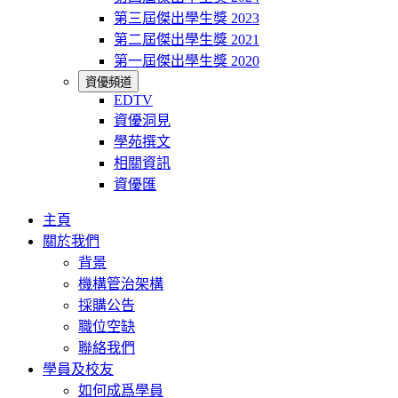
第三屆傑出學生獎 2023
第二屆傑出學生獎 2021
第一屆傑出學生獎 2020
資優頻道
EDTV
資優洞見
學苑撰文
相關資訊
資優匯
主頁
關於我們
背景
機構管治架構
採購公告
職位空缺
聯絡我們
學員及校友
如何成爲學員