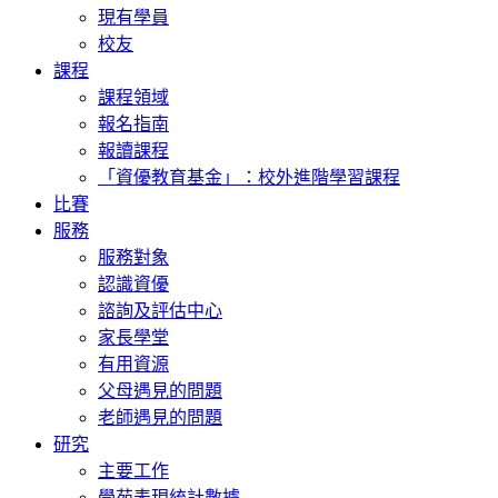
現有學員
校友
課程
課程領域
報名指南
報讀課程
「資優教育基金」：校外進階學習課程
比賽
服務
服務對象
認識資優
諮詢及評估中心
家長學堂
有用資源
父母遇見的問題
老師遇見的問題
研究
主要工作
學苑表現統計數據