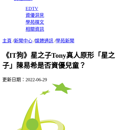
EDTV
資優洞見
學苑撰文
相關資訊
主頁
/
新聞中心
/
媒體通訊
/
學苑新聞
《IT狗》星之子Tony真人原形「星之
子」陳易希是否資優兒童？
更新日期：2022-06-29