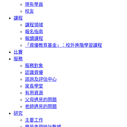
現有學員
校友
課程
課程領域
報名指南
報讀課程
「資優教育基金」：校外進階學習課程
比賽
服務
服務對象
認識資優
諮詢及評估中心
家長學堂
有用資源
父母遇見的問題
老師遇見的問題
研究
主要工作
學苑表現統計數據