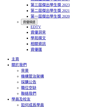
第三屆傑出學生獎 2023
第二屆傑出學生獎 2021
第一屆傑出學生獎 2020
資優頻道
EDTV
資優洞見
學苑撰文
相關資訊
資優匯
主頁
關於我們
背景
機構管治架構
採購公告
職位空缺
聯絡我們
學員及校友
如何成爲學員