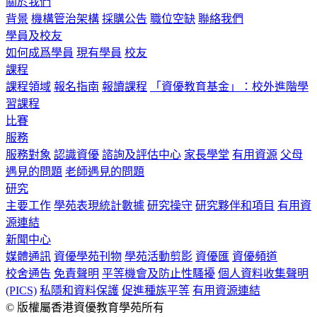
關於我們
背景
機構管治架構
採購公告
職位空缺
聯絡我們
學員及校友
如何成爲學員
現有學員
校友
課程
課程領域
報名指南
報讀課程
「資優教育基金」：校外進階學
習課程
比賽
服務
服務對象
認識資優
諮詢及評估中心
家長學堂
有用資源
父母
遇見的問題
老師遇見的問題
研究
主要工作
學苑表現統計數據
研究操守
研究夥伴和項目
有用資
源連結
新聞中心
媒體通訊
資優學苑刊物
學苑活動剪影
資優匯
資優頻道
校舍通告
免責聲明
平等機會及防止性騷擾
個人資料收集聲明
(PICS)
私隱和資料保護
促進種族平等
有用資源連結
© 版權屬香港資優教育學苑所有