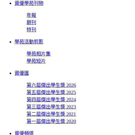
資優學苑刊物
年報
期刊
特刊
學苑活動剪影
學苑相片集
學苑短片
資優匯
第六屆傑出學生獎 2026
第五屆傑出學生獎 2025
第四屆傑出學生獎 2024
第三屆傑出學生獎 2023
第二屆傑出學生獎 2021
第一屆傑出學生獎 2020
資優頻道