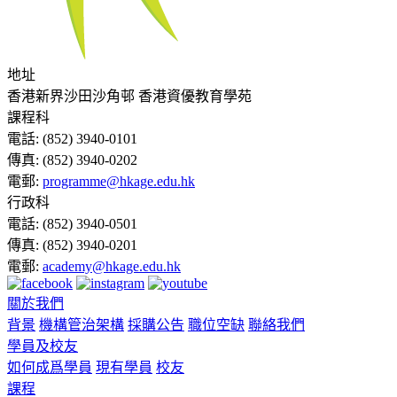
地址
香港新界沙田沙角邨 香港資優教育學苑
課程科
電話:
(852) 3940-0101
傳真:
(852) 3940-0202
電郵:
programme@hkage.edu.hk
行政科
電話:
(852) 3940-0501
傳真:
(852) 3940-0201
電郵:
academy@hkage.edu.hk
關於我們
背景
機構管治架構
採購公告
職位空缺
聯絡我們
學員及校友
如何成爲學員
現有學員
校友
課程