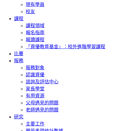
現有學員
校友
課程
課程領域
報名指南
報讀課程
「資優教育基金」：校外進階學習課程
比賽
服務
服務對象
認識資優
諮詢及評估中心
家長學堂
有用資源
父母遇見的問題
老師遇見的問題
研究
主要工作
學苑表現統計數據