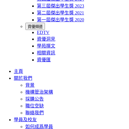
第三屆傑出學生獎 2023
第二屆傑出學生獎 2021
第一屆傑出學生獎 2020
資優頻道
EDTV
資優洞見
學苑撰文
相關資訊
資優匯
主頁
關於我們
背景
機構管治架構
採購公告
職位空缺
聯絡我們
學員及校友
如何成爲學員