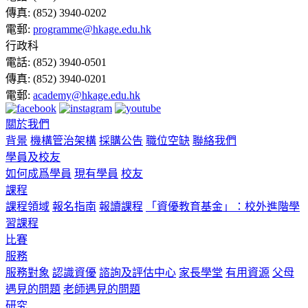
傳真:
(852) 3940-0202
電郵:
programme@hkage.edu.hk
行政科
電話:
(852) 3940-0501
傳真:
(852) 3940-0201
電郵:
academy@hkage.edu.hk
關於我們
背景
機構管治架構
採購公告
職位空缺
聯絡我們
學員及校友
如何成爲學員
現有學員
校友
課程
課程領域
報名指南
報讀課程
「資優教育基金」：校外進階學
習課程
比賽
服務
服務對象
認識資優
諮詢及評估中心
家長學堂
有用資源
父母
遇見的問題
老師遇見的問題
研究