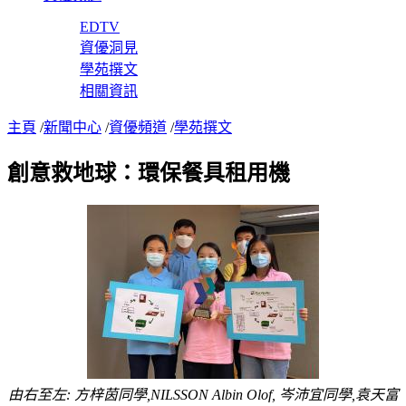
EDTV
資優洞見
學苑撰文
相關資訊
主頁
/
新聞中心
/
資優頻道
/
學苑撰文
創意救地球：環保餐具租用機
由右至左: 方梓茵同學,NILSSON Albin Olof, 岑沛宜同學,袁天富