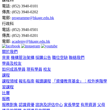
課程科
電話:
(852) 3940-0101
傳真:
(852) 3940-0202
電郵:
programme@hkage.edu.hk
行政科
電話:
(852) 3940-0501
傳真:
(852) 3940-0201
電郵:
academy@hkage.edu.hk
關於我們
背景
機構管治架構
採購公告
職位空缺
聯絡我們
學員及校友
如何成爲學員
現有學員
校友
課程
課程領域
報名指南
報讀課程
「資優教育基金」：校外進階學
習課程
比賽
服務
服務對象
認識資優
諮詢及評估中心
家長學堂
有用資源
父母