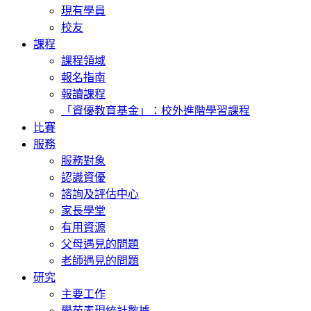
現有學員
校友
課程
課程領域
報名指南
報讀課程
「資優教育基金」：校外進階學習課程
比賽
服務
服務對象
認識資優
諮詢及評估中心
家長學堂
有用資源
父母遇見的問題
老師遇見的問題
研究
主要工作
學苑表現統計數據