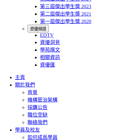
第三屆傑出學生獎 2023
第二屆傑出學生獎 2021
第一屆傑出學生獎 2020
資優頻道
EDTV
資優洞見
學苑撰文
相關資訊
資優匯
主頁
關於我們
背景
機構管治架構
採購公告
職位空缺
聯絡我們
學員及校友
如何成爲學員