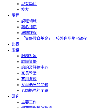
現有學員
校友
課程
課程領域
報名指南
報讀課程
「資優教育基金」：校外進階學習課程
比賽
服務
服務對象
認識資優
諮詢及評估中心
家長學堂
有用資源
父母遇見的問題
老師遇見的問題
研究
主要工作
學苑表現統計數據