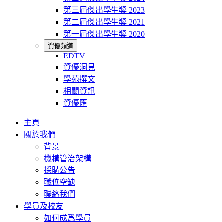
第三屆傑出學生獎 2023
第二屆傑出學生獎 2021
第一屆傑出學生獎 2020
資優頻道
EDTV
資優洞見
學苑撰文
相關資訊
資優匯
主頁
關於我們
背景
機構管治架構
採購公告
職位空缺
聯絡我們
學員及校友
如何成爲學員