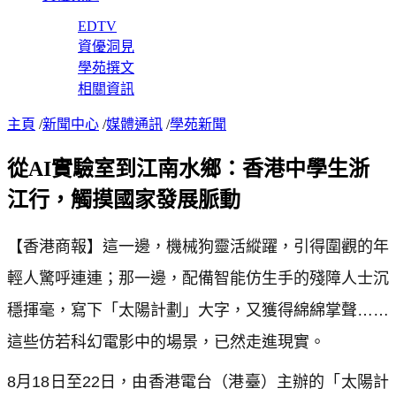
EDTV
資優洞見
學苑撰文
相關資訊
主頁
/
新聞中心
/
媒體通訊
/
學苑新聞
從AI實驗室到江南水鄉：香港中學生浙
江行，觸摸國家發展脈動
【香港商報】這一邊，機械狗靈活縱躍，引得圍觀的年
輕人驚呼連連；那一邊，配備智能仿生手的殘障人士沉
穩揮毫，寫下「太陽計劃」大字，又獲得綿綿掌聲……
這些仿若科幻電影中的場景，已然走進現實。
8月18日至22日，由香港電台（港臺）主辦的「太陽計