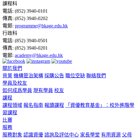
課程科
電話:
(852) 3940-0101
傳真:
(852) 3940-0202
電郵:
programme@hkage.edu.hk
行政科
電話:
(852) 3940-0501
傳真:
(852) 3940-0201
電郵:
academy@hkage.edu.hk
關於我們
背景
機構管治架構
採購公告
職位空缺
聯絡我們
學員及校友
如何成爲學員
現有學員
校友
課程
課程領域
報名指南
報讀課程
「資優教育基金」：校外進階學
習課程
比賽
服務
服務對象
認識資優
諮詢及評估中心
家長學堂
有用資源
父母