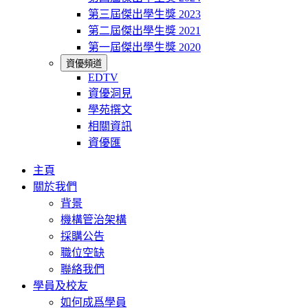
第三屆傑出學生獎 2023
第二屆傑出學生獎 2021
第一屆傑出學生獎 2020
資優頻道
EDTV
資優洞見
學苑撰文
相關資訊
資優匯
主頁
關於我們
背景
機構管治架構
採購公告
職位空缺
聯絡我們
學員及校友
如何成爲學員