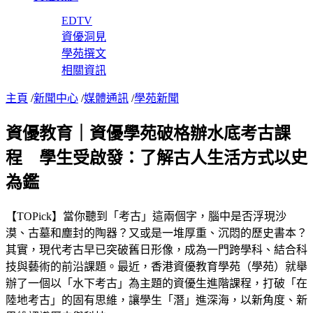
EDTV
資優洞見
學苑撰文
相關資訊
主頁
/
新聞中心
/
媒體通訊
/
學苑新聞
資優教育｜資優學苑破格辦水底考古課
程 學生受啟發：了解古人生活方式以史
為鑑
【TOPick】當你聽到「考古」這兩個字，腦中是否浮現沙
漠、古墓和塵封的陶器？又或是一堆厚重、沉悶的歷史書本？
其實，現代考古早已突破舊日形像，成為一門跨學科、結合科
技與藝術的前沿課題。最近，香港資優教育學苑（學苑）就舉
辦了一個以「水下考古」為主題的資優生進階課程，打破「在
陸地考古」的固有思維，讓學生「潛」進深海，以新角度、新