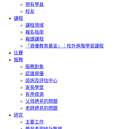
現有學員
校友
課程
課程領域
報名指南
報讀課程
「資優教育基金」：校外進階學習課程
比賽
服務
服務對象
認識資優
諮詢及評估中心
家長學堂
有用資源
父母遇見的問題
老師遇見的問題
研究
主要工作
學苑表現統計數據