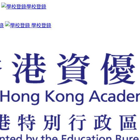
學校登錄
錄
學校登錄