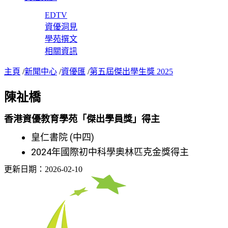
EDTV
資優洞見
學苑撰文
相關資訊
主頁
/
新聞中心
/
資優匯
/
第五屆傑出學生獎 2025
陳祉橋
香港資優教育學苑「傑出學員獎」得主
皇仁書院 (中四)
2024年國際初中科學奧林匹克金獎得主
更新日期：2026-02-10