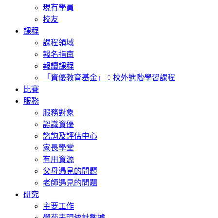
現有學員
校友
課程
課程領域
報名指南
報讀課程
「資優教育基金」：校外進階學習課程
比賽
服務
服務對象
認識資優
諮詢及評估中心
家長學堂
有用資源
父母遇見的問題
老師遇見的問題
研究
主要工作
學苑表現統計數據