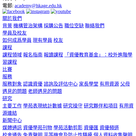
電郵:
academy@hkage.edu.hk
關於我們
背景
機構管治架構
採購公告
職位空缺
聯絡我們
學員及校友
如何成爲學員
現有學員
校友
課程
課程領域
報名指南
報讀課程
「資優教育基金」：校外進階學
習課程
比賽
服務
服務對象
認識資優
諮詢及評估中心
家長學堂
有用資源
父母
遇見的問題
老師遇見的問題
研究
主要工作
學苑表現統計數據
研究操守
研究夥伴和項目
有用資
源連結
新聞中心
媒體通訊
資優學苑刊物
學苑活動剪影
資優匯
資優頻道
校舍通告
免責聲明
平等機會及防止性騷擾
個人資料收集聲明