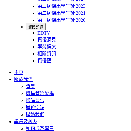
第三屆傑出學生獎 2023
第二屆傑出學生獎 2021
第一屆傑出學生獎 2020
資優頻道
EDTV
資優洞見
學苑撰文
相關資訊
資優匯
主頁
關於我們
背景
機構管治架構
採購公告
職位空缺
聯絡我們
學員及校友
如何成爲學員