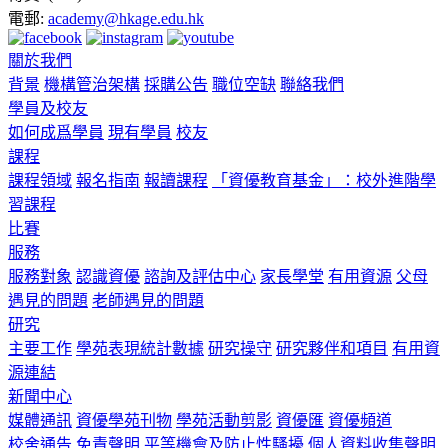
電郵:
academy@hkage.edu.hk
關於我們
背景
機構管治架構
採購公告
職位空缺
聯絡我們
學員及校友
如何成爲學員
現有學員
校友
課程
課程領域
報名指南
報讀課程
「資優教育基金」：校外進階學
習課程
比賽
服務
服務對象
認識資優
諮詢及評估中心
家長學堂
有用資源
父母
遇見的問題
老師遇見的問題
研究
主要工作
學苑表現統計數據
研究操守
研究夥伴和項目
有用資
源連結
新聞中心
媒體通訊
資優學苑刊物
學苑活動剪影
資優匯
資優頻道
校舍通告
免責聲明
平等機會及防止性騷擾
個人資料收集聲明