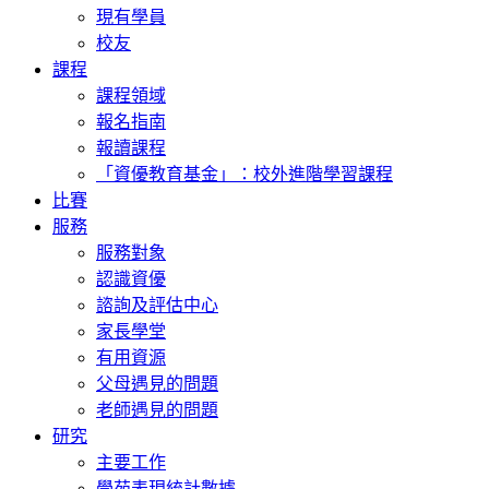
現有學員
校友
課程
課程領域
報名指南
報讀課程
「資優教育基金」：校外進階學習課程
比賽
服務
服務對象
認識資優
諮詢及評估中心
家長學堂
有用資源
父母遇見的問題
老師遇見的問題
研究
主要工作
學苑表現統計數據