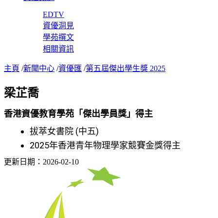
EDTV
資優洞見
學苑撰文
相關資訊
主頁
/
新聞中心
/
資優匯
/
第五屆傑出學生獎 2025
梁芷喬
香港資優教育學苑「傑出學員獎」得主
拔萃女書院 (中五)
2025年香港青年物理學家競賽金獎得主
更新日期：2026-02-10