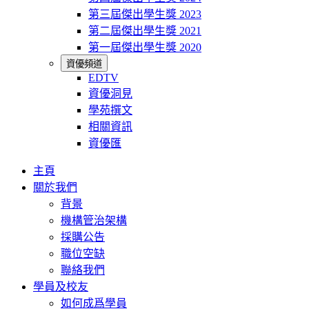
第三屆傑出學生獎 2023
第二屆傑出學生獎 2021
第一屆傑出學生獎 2020
資優頻道
EDTV
資優洞見
學苑撰文
相關資訊
資優匯
主頁
關於我們
背景
機構管治架構
採購公告
職位空缺
聯絡我們
學員及校友
如何成爲學員