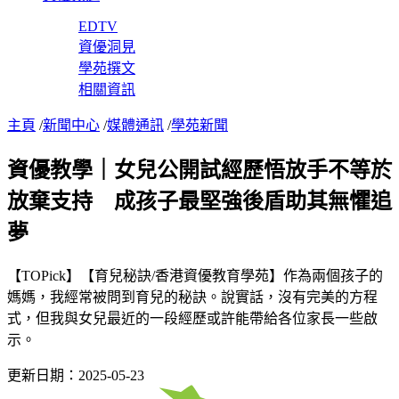
EDTV
資優洞見
學苑撰文
相關資訊
主頁
/
新聞中心
/
媒體通訊
/
學苑新聞
資優教學｜女兒公開試經歷悟放手不等於
放棄支持 成孩子最堅強後盾助其無懼追
夢
【TOPick】【育兒秘訣/香港資優教育學苑】作為兩個孩子的
媽媽，我經常被問到育兒的秘訣。說實話，沒有完美的方程
式，但我與女兒最近的一段經歷或許能帶給各位家長一些啟
示。
更新日期：2025-05-23