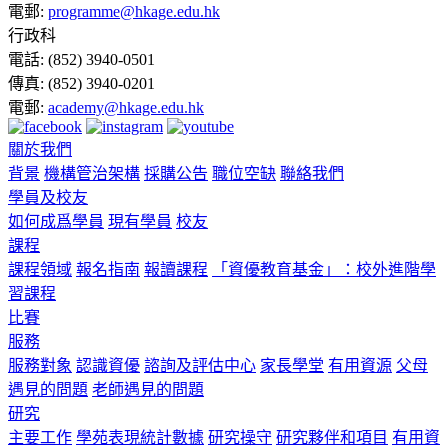
電郵:
programme@hkage.edu.hk
行政科
電話:
(852) 3940-0501
傳真:
(852) 3940-0201
電郵:
academy@hkage.edu.hk
關於我們
背景
機構管治架構
採購公告
職位空缺
聯絡我們
學員及校友
如何成爲學員
現有學員
校友
課程
課程領域
報名指南
報讀課程
「資優教育基金」：校外進階學
習課程
比賽
服務
服務對象
認識資優
諮詢及評估中心
家長學堂
有用資源
父母
遇見的問題
老師遇見的問題
研究
主要工作
學苑表現統計數據
研究操守
研究夥伴和項目
有用資