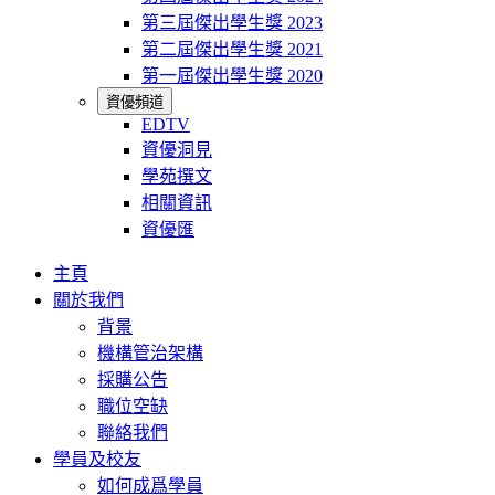
第三屆傑出學生獎 2023
第二屆傑出學生獎 2021
第一屆傑出學生獎 2020
資優頻道
EDTV
資優洞見
學苑撰文
相關資訊
資優匯
主頁
關於我們
背景
機構管治架構
採購公告
職位空缺
聯絡我們
學員及校友
如何成爲學員