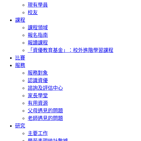
現有學員
校友
課程
課程領域
報名指南
報讀課程
「資優教育基金」：校外進階學習課程
比賽
服務
服務對象
認識資優
諮詢及評估中心
家長學堂
有用資源
父母遇見的問題
老師遇見的問題
研究
主要工作
學苑表現統計數據