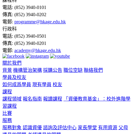
課程科
電話:
(852) 3940-0101
傳真:
(852) 3940-0202
電郵:
programme@hkage.edu.hk
行政科
電話:
(852) 3940-0501
傳真:
(852) 3940-0201
電郵:
academy@hkage.edu.hk
關於我們
背景
機構管治架構
採購公告
職位空缺
聯絡我們
學員及校友
如何成爲學員
現有學員
校友
課程
課程領域
報名指南
報讀課程
「資優教育基金」：校外進階學
習課程
比賽
服務
服務對象
認識資優
諮詢及評估中心
家長學堂
有用資源
父母