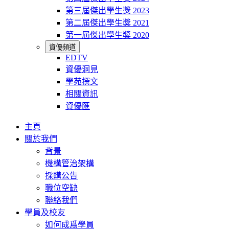
第三屆傑出學生獎 2023
第二屆傑出學生獎 2021
第一屆傑出學生獎 2020
資優頻道
EDTV
資優洞見
學苑撰文
相關資訊
資優匯
主頁
關於我們
背景
機構管治架構
採購公告
職位空缺
聯絡我們
學員及校友
如何成爲學員