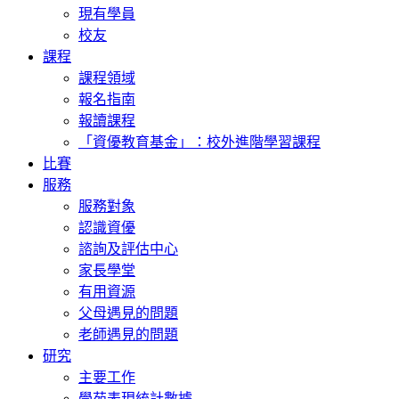
現有學員
校友
課程
課程領域
報名指南
報讀課程
「資優教育基金」：校外進階學習課程
比賽
服務
服務對象
認識資優
諮詢及評估中心
家長學堂
有用資源
父母遇見的問題
老師遇見的問題
研究
主要工作
學苑表現統計數據