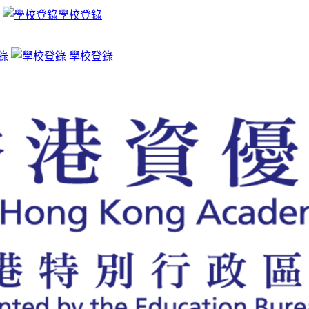
學校登錄
錄
學校登錄