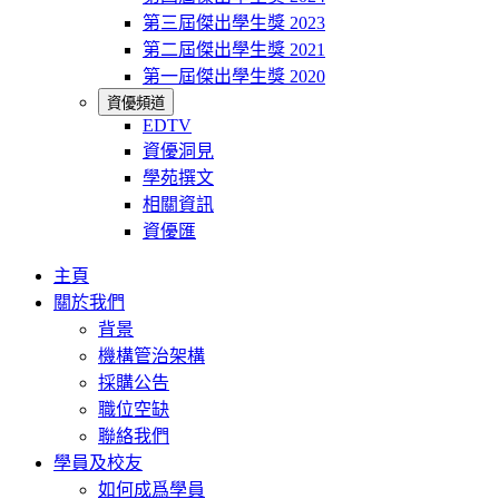
第三屆傑出學生獎 2023
第二屆傑出學生獎 2021
第一屆傑出學生獎 2020
資優頻道
EDTV
資優洞見
學苑撰文
相關資訊
資優匯
主頁
關於我們
背景
機構管治架構
採購公告
職位空缺
聯絡我們
學員及校友
如何成爲學員