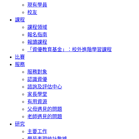
現有學員
校友
課程
課程領域
報名指南
報讀課程
「資優教育基金」：校外進階學習課程
比賽
服務
服務對象
認識資優
諮詢及評估中心
家長學堂
有用資源
父母遇見的問題
老師遇見的問題
研究
主要工作
學苑表現統計數據