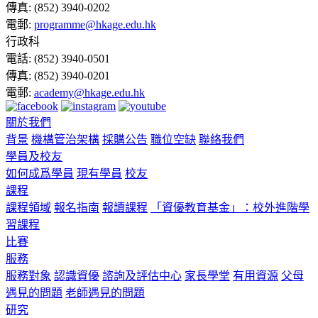
傳真:
(852) 3940-0202
電郵:
programme@hkage.edu.hk
行政科
電話:
(852) 3940-0501
傳真:
(852) 3940-0201
電郵:
academy@hkage.edu.hk
關於我們
背景
機構管治架構
採購公告
職位空缺
聯絡我們
學員及校友
如何成爲學員
現有學員
校友
課程
課程領域
報名指南
報讀課程
「資優教育基金」：校外進階學
習課程
比賽
服務
服務對象
認識資優
諮詢及評估中心
家長學堂
有用資源
父母
遇見的問題
老師遇見的問題
研究