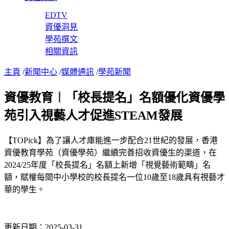
EDTV
資優洞見
學苑撰文
相關資訊
主頁
/
新聞中心
/
媒體通訊
/
學苑新聞
資優教育︱「校長提名」名額優化資優學
苑引入視藝人才促進STEAM發展
【TOPick】為了讓人才庫能進一步配合21世紀的發展，香港
資優教育學苑（資優學苑）繼續完善招收資優生的渠道，在
2024/25年度「校長提名」名額上新增「視覺藝術範疇」名
額，賦權每間中小學校的校長提名一位10歲至18歲具有視藝才
華的學生。
更新日期：2025-03-31