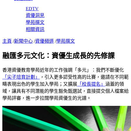
EDTV
資優洞見
學苑撰文
相關資訊
主頁
/
新聞中心
/
資優頻道
/
學苑撰文
融匯多元文化：資優生成長的先修課
香港資優教育學苑近年的工作強調「多元」：我們不斷優化
「尖子培育計劃」
，引入更多認受性高的比賽，邀請在不同範
疇表現出色的學生加入學苑；又擴展
「校長提名」
涵蓋的領
域，讓具有不同潛能的學生豁免甄選試，直接提交個人檔案給
學苑評審，進一步拉闊學苑資優生的光譜。