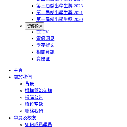
第三屆傑出學生獎 2023
第二屆傑出學生獎 2021
第一屆傑出學生獎 2020
資優頻道
EDTV
資優洞見
學苑撰文
相關資訊
資優匯
主頁
關於我們
背景
機構管治架構
採購公告
職位空缺
聯絡我們
學員及校友
如何成爲學員