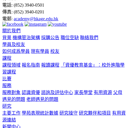
電話:
(852) 3940-0501
傳真:
(852) 3940-0201
電郵:
academy@hkage.edu.hk
關於我們
背景
機構管治架構
採購公告
職位空缺
聯絡我們
學員及校友
如何成爲學員
現有學員
校友
課程
課程領域
報名指南
報讀課程
「資優教育基金」：校外進階學
習課程
比賽
服務
服務對象
認識資優
諮詢及評估中心
家長學堂
有用資源
父母
遇見的問題
老師遇見的問題
研究
主要工作
學苑表現統計數據
研究操守
研究夥伴和項目
有用資
源連結
新聞中心