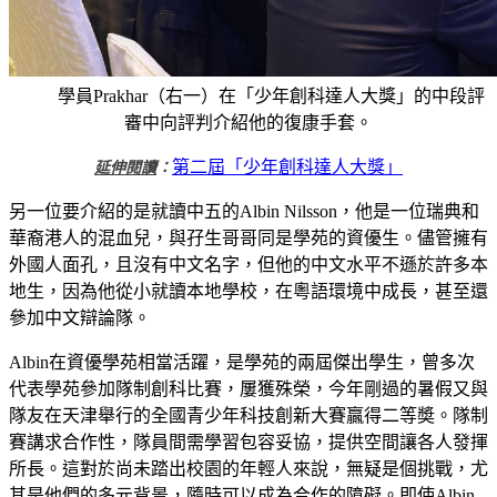
學員Prakhar（右一）在「少年創科達人大獎」的中段評
審中向評判介紹他的復康手套。
第二屆「少年創科達人大獎」
延伸閱讀
：
另一位要介紹的是就讀中五的Albin Nilsson，他是一位瑞典和
華裔港人的混血兒，與孖生哥哥同是學苑的資優生。儘管擁有
外國人面孔，且沒有中文名字，但他的中文水平不遜於許多本
地生，因為他從小就讀本地學校，在粵語環境中成長，甚至還
參加中文辯論隊。
Albin在資優學苑相當活躍，是學苑的兩屆傑出學生，曾多次
代表學苑參加隊制創科比賽，屢獲殊榮，今年剛過的暑假又與
隊友在天津舉行的全國青少年科技創新大賽贏得二等奬。隊制
賽講求合作性，隊員間需學習包容妥協，提供空間讓各人發揮
所長。這對於尚未踏出校園的年輕人來說，無疑是個挑戰，尤
其是他們的多元背景，隨時可以成為合作的障礙。即使Albin