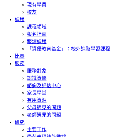
現有學員
校友
課程
課程領域
報名指南
報讀課程
「資優教育基金」：校外進階學習課程
比賽
服務
服務對象
認識資優
諮詢及評估中心
家長學堂
有用資源
父母遇見的問題
老師遇見的問題
研究
主要工作
學苑表現統計數據