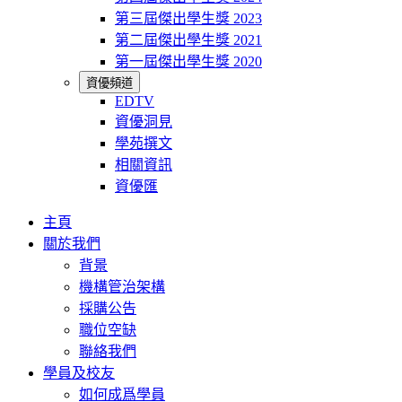
第三屆傑出學生獎 2023
第二屆傑出學生獎 2021
第一屆傑出學生獎 2020
資優頻道
EDTV
資優洞見
學苑撰文
相關資訊
資優匯
主頁
關於我們
背景
機構管治架構
採購公告
職位空缺
聯絡我們
學員及校友
如何成爲學員