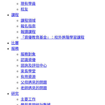
現有學員
校友
課程
課程領域
報名指南
報讀課程
「資優教育基金」：校外進階學習課程
比賽
服務
服務對象
認識資優
諮詢及評估中心
家長學堂
有用資源
父母遇見的問題
老師遇見的問題
研究
主要工作
學苑表現統計數據