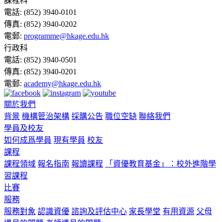
課程科
電話:
(852) 3940-0101
傳真:
(852) 3940-0202
電郵:
programme@hkage.edu.hk
行政科
電話:
(852) 3940-0501
傳真:
(852) 3940-0201
電郵:
academy@hkage.edu.hk
關於我們
背景
機構管治架構
採購公告
職位空缺
聯絡我們
學員及校友
如何成爲學員
現有學員
校友
課程
課程領域
報名指南
報讀課程
「資優教育基金」：校外進階學
習課程
比賽
服務
服務對象
認識資優
諮詢及評估中心
家長學堂
有用資源
父母