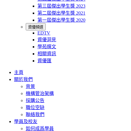
第三屆傑出學生獎 2023
第二屆傑出學生獎 2021
第一屆傑出學生獎 2020
資優頻道
EDTV
資優洞見
學苑撰文
相關資訊
資優匯
主頁
關於我們
背景
機構管治架構
採購公告
職位空缺
聯絡我們
學員及校友
如何成爲學員