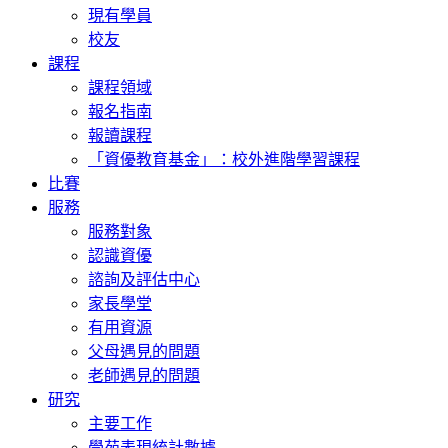
現有學員
校友
課程
課程領域
報名指南
報讀課程
「資優教育基金」：校外進階學習課程
比賽
服務
服務對象
認識資優
諮詢及評估中心
家長學堂
有用資源
父母遇見的問題
老師遇見的問題
研究
主要工作
學苑表現統計數據