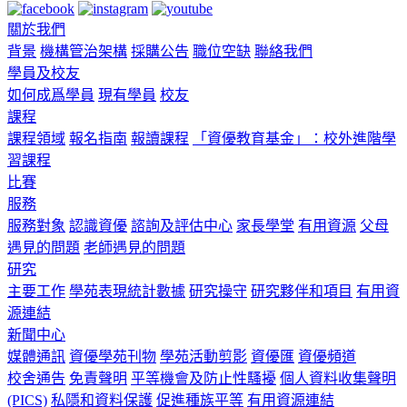
關於我們
背景
機構管治架構
採購公告
職位空缺
聯絡我們
學員及校友
如何成爲學員
現有學員
校友
課程
課程領域
報名指南
報讀課程
「資優教育基金」：校外進階學
習課程
比賽
服務
服務對象
認識資優
諮詢及評估中心
家長學堂
有用資源
父母
遇見的問題
老師遇見的問題
研究
主要工作
學苑表現統計數據
研究操守
研究夥伴和項目
有用資
源連結
新聞中心
媒體通訊
資優學苑刊物
學苑活動剪影
資優匯
資優頻道
校舍通告
免責聲明
平等機會及防止性騷擾
個人資料收集聲明
(PICS)
私隱和資料保護
促進種族平等
有用資源連結