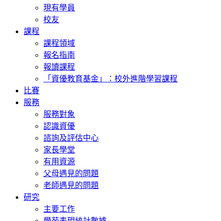
現有學員
校友
課程
課程領域
報名指南
報讀課程
「資優教育基金」：校外進階學習課程
比賽
服務
服務對象
認識資優
諮詢及評估中心
家長學堂
有用資源
父母遇見的問題
老師遇見的問題
研究
主要工作
學苑表現統計數據