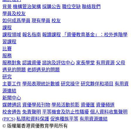
背景
機構管治架構
採購公告
職位空缺
聯絡我們
學員及校友
如何成爲學員
現有學員
校友
課程
課程領域
報名指南
報讀課程
「資優教育基金」：校外進階學
習課程
比賽
服務
服務對象
認識資優
諮詢及評估中心
家長學堂
有用資源
父母
遇見的問題
老師遇見的問題
研究
主要工作
學苑表現統計數據
研究操守
研究夥伴和項目
有用資
源連結
新聞中心
媒體通訊
資優學苑刊物
學苑活動剪影
資優匯
資優頻道
校舍通告
免責聲明
平等機會及防止性騷擾
個人資料收集聲明
(PICS)
私隱和資料保護
促進種族平等
有用資源連結
© 版權屬香港資優教育學苑所有