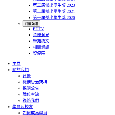
第三屆傑出學生獎 2023
第二屆傑出學生獎 2021
第一屆傑出學生獎 2020
資優頻道
EDTV
資優洞見
學苑撰文
相關資訊
資優匯
主頁
關於我們
背景
機構管治架構
採購公告
職位空缺
聯絡我們
學員及校友
如何成爲學員