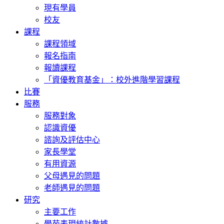
現有學員
校友
課程
課程領域
報名指南
報讀課程
「資優教育基金」：校外進階學習課程
比賽
服務
服務對象
認識資優
諮詢及評估中心
家長學堂
有用資源
父母遇見的問題
老師遇見的問題
研究
主要工作
學苑表現統計數據