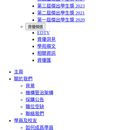
第三屆傑出學生獎 2023
第二屆傑出學生獎 2021
第一屆傑出學生獎 2020
資優頻道
EDTV
資優洞見
學苑撰文
相關資訊
資優匯
主頁
關於我們
背景
機構管治架構
採購公告
職位空缺
聯絡我們
學員及校友
如何成爲學員