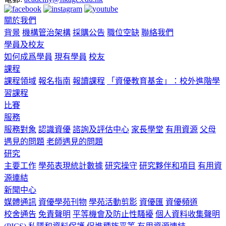
關於我們
背景
機構管治架構
採購公告
職位空缺
聯絡我們
學員及校友
如何成爲學員
現有學員
校友
課程
課程領域
報名指南
報讀課程
「資優教育基金」：校外進階學
習課程
比賽
服務
服務對象
認識資優
諮詢及評估中心
家長學堂
有用資源
父母
遇見的問題
老師遇見的問題
研究
主要工作
學苑表現統計數據
研究操守
研究夥伴和項目
有用資
源連結
新聞中心
媒體通訊
資優學苑刊物
學苑活動剪影
資優匯
資優頻道
校舍通告
免責聲明
平等機會及防止性騷擾
個人資料收集聲明