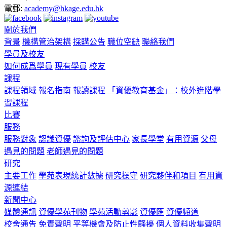
電郵:
academy@hkage.edu.hk
關於我們
背景
機構管治架構
採購公告
職位空缺
聯絡我們
學員及校友
如何成爲學員
現有學員
校友
課程
課程領域
報名指南
報讀課程
「資優教育基金」：校外進階學
習課程
比賽
服務
服務對象
認識資優
諮詢及評估中心
家長學堂
有用資源
父母
遇見的問題
老師遇見的問題
研究
主要工作
學苑表現統計數據
研究操守
研究夥伴和項目
有用資
源連結
新聞中心
媒體通訊
資優學苑刊物
學苑活動剪影
資優匯
資優頻道
校舍通告
免責聲明
平等機會及防止性騷擾
個人資料收集聲明