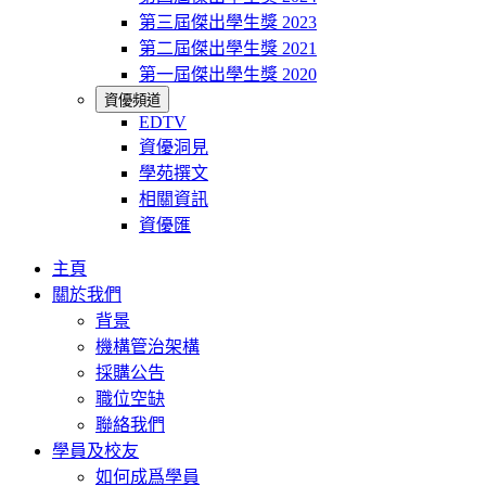
第三屆傑出學生獎 2023
第二屆傑出學生獎 2021
第一屆傑出學生獎 2020
資優頻道
EDTV
資優洞見
學苑撰文
相關資訊
資優匯
主頁
關於我們
背景
機構管治架構
採購公告
職位空缺
聯絡我們
學員及校友
如何成爲學員