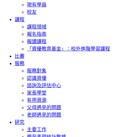
現有學員
校友
課程
課程領域
報名指南
報讀課程
「資優教育基金」：校外進階學習課程
比賽
服務
服務對象
認識資優
諮詢及評估中心
家長學堂
有用資源
父母遇見的問題
老師遇見的問題
研究
主要工作
學苑表現統計數據