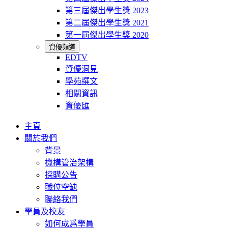
第三屆傑出學生獎 2023
第二屆傑出學生獎 2021
第一屆傑出學生獎 2020
資優頻道
EDTV
資優洞見
學苑撰文
相關資訊
資優匯
主頁
關於我們
背景
機構管治架構
採購公告
職位空缺
聯絡我們
學員及校友
如何成爲學員