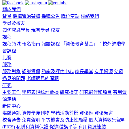
關於我們
背景
機構管治架構
採購公告
職位空缺
聯絡我們
學員及校友
如何成爲學員
現有學員
校友
課程
課程領域
報名指南
報讀課程
「資優教育基金」：校外進階學
習課程
比賽
服務
服務對象
認識資優
諮詢及評估中心
家長學堂
有用資源
父母
遇見的問題
老師遇見的問題
研究
主要工作
學苑表現統計數據
研究操守
研究夥伴和項目
有用資
源連結
新聞中心
媒體通訊
資優學苑刊物
學苑活動剪影
資優匯
資優頻道
校舍通告
免責聲明
平等機會及防止性騷擾
個人資料收集聲明
(PICS)
私隱和資料保護
促進種族平等
有用資源連結