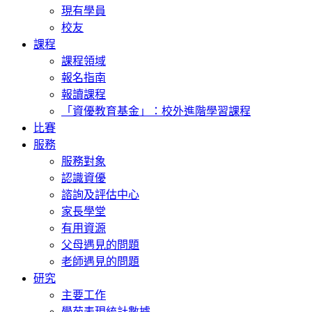
現有學員
校友
課程
課程領域
報名指南
報讀課程
「資優教育基金」：校外進階學習課程
比賽
服務
服務對象
認識資優
諮詢及評估中心
家長學堂
有用資源
父母遇見的問題
老師遇見的問題
研究
主要工作
學苑表現統計數據