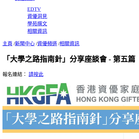
EDTV
資優洞見
學苑撰文
相關資訊
主頁
/
新聞中心
/
資優頻道
/
相關資訊
「大學之路指南針」分享座談會 - 第五篇
報名連結：
請按此