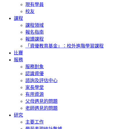
現有學員
校友
課程
課程領域
報名指南
報讀課程
「資優教育基金」：校外進階學習課程
比賽
服務
服務對象
認識資優
諮詢及評估中心
家長學堂
有用資源
父母遇見的問題
老師遇見的問題
研究
主要工作
學苑表現統計數據