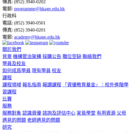
傳真:
(852) 3940-0202
電郵:
programme@hkage.edu.hk
行政科
電話:
(852) 3940-0501
傳真:
(852) 3940-0201
電郵:
academy@hkage.edu.hk
關於我們
背景
機構管治架構
採購公告
職位空缺
聯絡我們
學員及校友
如何成爲學員
現有學員
校友
課程
課程領域
報名指南
報讀課程
「資優教育基金」：校外進階學
習課程
比賽
服務
服務對象
認識資優
諮詢及評估中心
家長學堂
有用資源
父母
遇見的問題
老師遇見的問題
研究