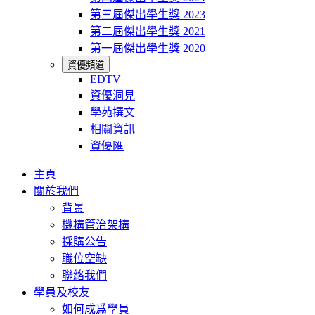
第三屆傑出學生獎 2023
第二屆傑出學生獎 2021
第一屆傑出學生獎 2020
資優頻道
EDTV
資優洞見
學苑撰文
相關資訊
資優匯
主頁
關於我們
背景
機構管治架構
採購公告
職位空缺
聯絡我們
學員及校友
如何成爲學員